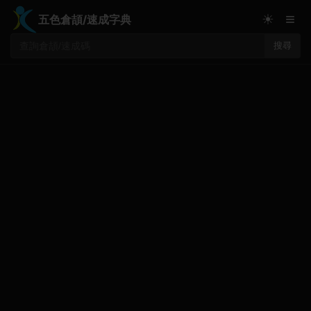
≡
☀
五色倉頡/速成字典
搜尋