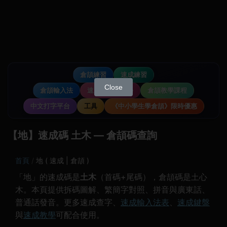
倉頡練習
速成練習
Close
倉頡輸入法
速成輸入法教學
倉頡教學課程
中文打字平台
工具
《中小學生學倉頡》限時優惠
【地】速成碼 土木 — 倉頡碼查詢
首頁
地 ( 速成 | 倉頡 )
「地」的速成碼是
土木
（首碼+尾碼），倉頡碼是土心
木。本頁提供拆碼圖解、繁簡字對照、拼音與廣東話、
普通話發音。更多速成查字、
速成輸入法表
、
速成鍵盤
與
速成教學
可配合使用。