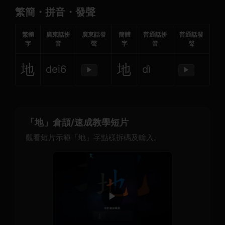
繁簡・拼音・發聲
繁體
廣東話拼
廣東話發
簡體
普通話拼
普通話發
字
音
聲
字
音
聲
地
地
dei6
dì
▶
▶
「地」倉頡/速成教學短片
觀看短片示範「地」字點樣拆碼及輸入。
▶