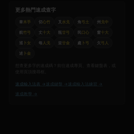
更多熱門速成查字
韋
木手
切
心竹
叉
水戈
角
弓土
州
戈中
航
竹弓
丈
十大
瓶
廿弓
民
口心
窗
十大
巡
卜女
每
人戈
並
廿金
處
卜弓
欠
弓人
述
卜金
想查更多字的速成碼？前往速成專頁、查看鍵盤表，或
使用頁頂搜尋框。
速成輸入法表 →
速成鍵盤 →
速成輸入法練習 →
速成教學 →