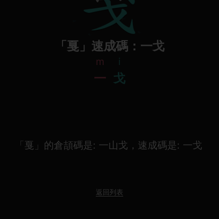
「戛」速成碼：一戈
m
i
一
戈
「戛」的倉頡碼是: 一山戈，速成碼是: 一戈
返回列表