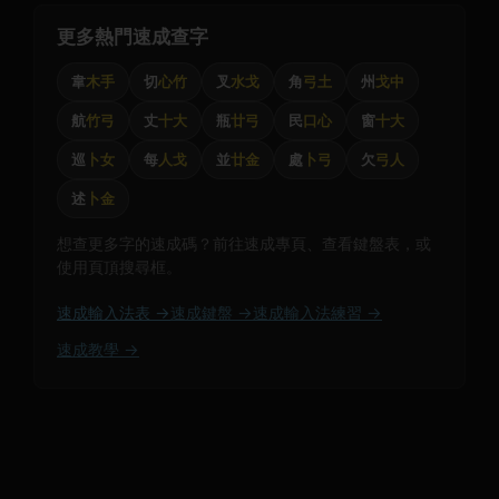
更多熱門速成查字
韋
木手
切
心竹
叉
水戈
角
弓土
州
戈中
航
竹弓
丈
十大
瓶
廿弓
民
口心
窗
十大
巡
卜女
每
人戈
並
廿金
處
卜弓
欠
弓人
述
卜金
想查更多字的速成碼？前往速成專頁、查看鍵盤表，或
使用頁頂搜尋框。
速成輸入法表 →
速成鍵盤 →
速成輸入法練習 →
速成教學 →