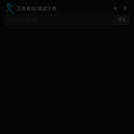
≡
☀
五色倉頡/速成字典
搜尋