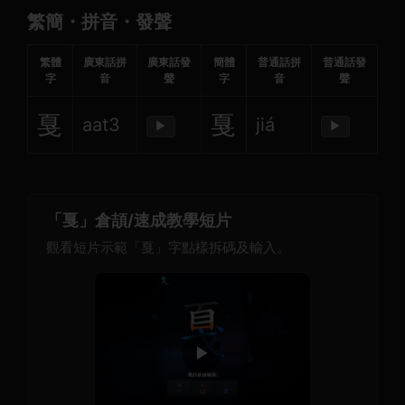
繁簡・拼音・發聲
繁體
廣東話拼
廣東話發
簡體
普通話拼
普通話發
字
音
聲
字
音
聲
戛
戛
aat3
jiá
▶
▶
「戛」倉頡/速成教學短片
觀看短片示範「戛」字點樣拆碼及輸入。
▶