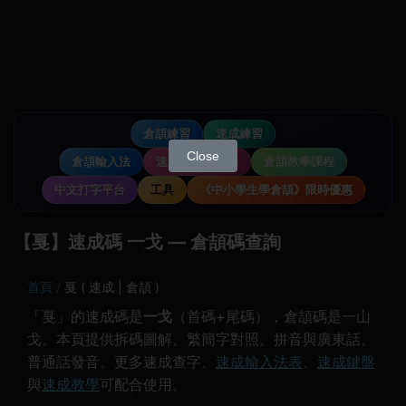
倉頡練習
速成練習
Close
倉頡輸入法
速成輸入法教學
倉頡教學課程
中文打字平台
工具
《中小學生學倉頡》限時優惠
【戛】速成碼 一戈 — 倉頡碼查詢
首頁
戛 ( 速成 | 倉頡 )
「戛」的速成碼是
一戈
（首碼+尾碼），倉頡碼是一山
戈。本頁提供拆碼圖解、繁簡字對照、拼音與廣東話、
普通話發音。更多速成查字、
速成輸入法表
、
速成鍵盤
與
速成教學
可配合使用。