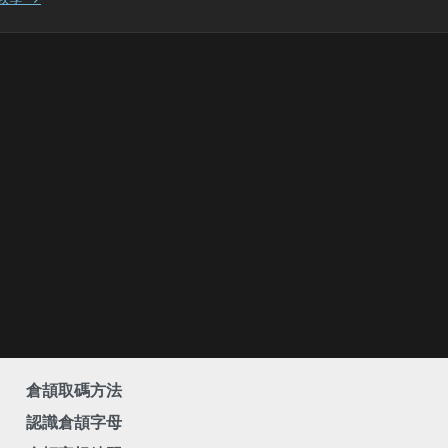
倉頡取碼方法
認識倉頡字母