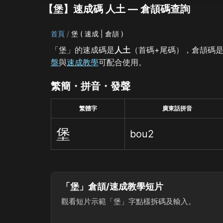
【堡】速成碼 人土 — 倉頡碼查詢
首頁
堡 ( 速成 | 倉頡 )
「堡」的速成碼是
人土
（首碼+尾碼），倉頡碼
盤
與
速成教學
可配合使用。
繁簡・拼音・發聲
繁體字
廣東話拼音
堡
bou2
「堡」倉頡/速成教學短片
觀看短片示範「堡」字點樣拆碼及輸入。