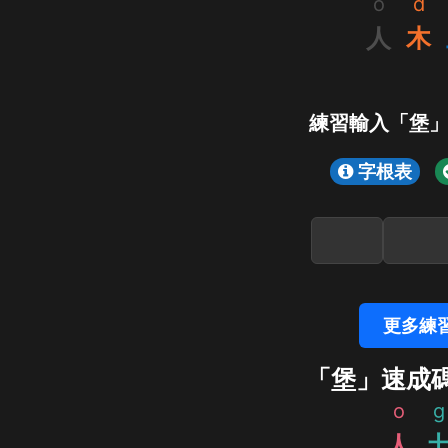
o
d
人
木
練習輸入「堡
字根表
更多練
「堡」速成
o
g
人