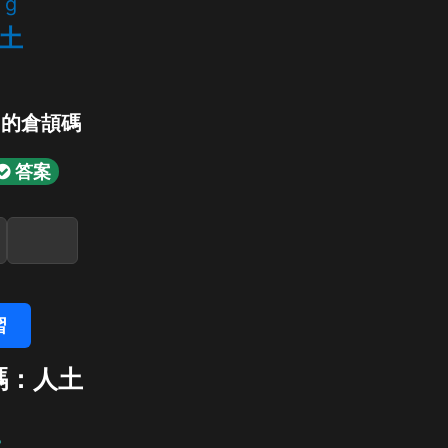
g
土
」的倉頡碼
答案
習
碼：人土
土