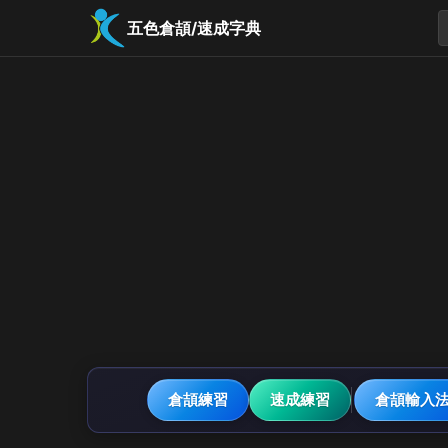
五色倉頡/速成字典
倉頡練習
速成練習
倉頡輸入