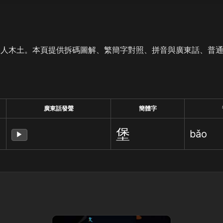
是人木土。本頁提供拆碼圖解、繁簡字對照、拼音與廣東話、普
廣東話發聲
簡體字
堡
bǎo
▶