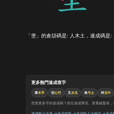
「堡」的倉頡碼是: 人木土，速成碼是:
更多熱門速成查字
韋
木手
切
心竹
叉
水戈
角
弓土
州
戈中
想查更多字的速成碼？前往速成專頁、查看鍵盤表，
速成輸入法表 →
速成鍵盤 →
速成輸入法練習 →
速成