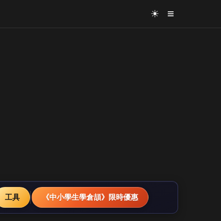
≡
☀
工具
《中小學生學倉頡》限時優惠