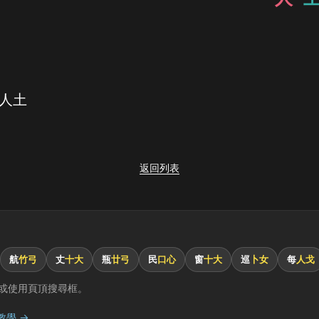
 人土
返回列表
航
竹弓
丈
十大
瓶
廿弓
民
口心
窗
十大
巡
卜女
每
人戈
或使用頁頂搜尋框。
教學 →