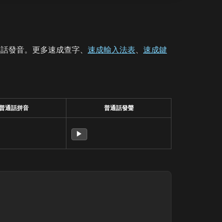
通話發音。更多速成查字、
速成輸入法表
、
速成鍵
普通話拼音
普通話發聲
▶