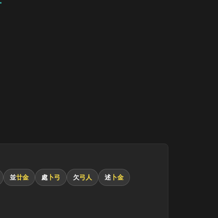
並
廿金
處
卜弓
欠
弓人
述
卜金