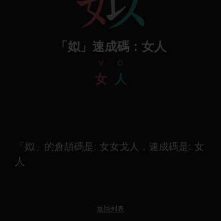
「姒」速成碼：女人
v
o
女
人
「姒」的倉頡碼是: 女女戈人，速成碼是: 女
人
返回列表