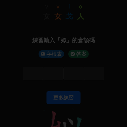
v
v
i
o
女
女
戈
人
練習輸入「姒」的倉頡碼
字根表
答案
更多練習