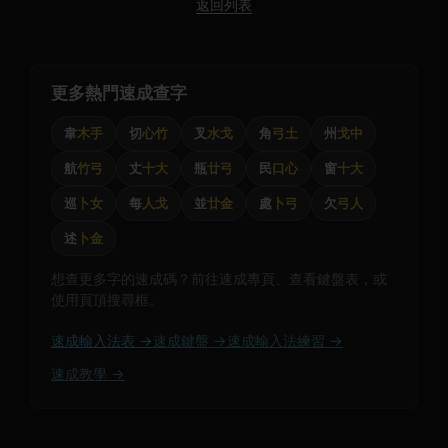
返回列表
更多熱門速成查字
韋
木手
切
心竹
叉
水戈
角
弓土
州
戈中
航
竹弓
丈
十大
瓶
廿弓
民
口心
窗
十大
巡
卜女
每
人戈
並
廿金
處
卜弓
欠
弓人
述
卜金
想查更多字的速成碼？前往速成專頁、查看鍵盤表，或
使用頁頂搜尋框。
速成輸入法表 →
速成鍵盤 →
速成輸入法練習 →
速成教學 →