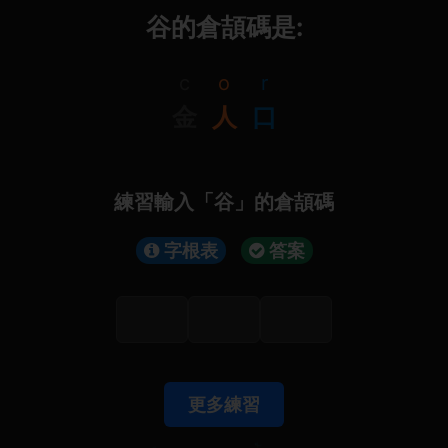
谷的倉頡碼是:
c
o
r
金
人
口
練習輸入「谷」的倉頡碼
字根表
答案
更多練習