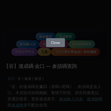
倉頡練習
速成練習
Close
倉頡輸入法
速成輸入法教學
倉頡教學課程
中文打字平台
工具
《中小學生學倉頡》限時優惠
【谷】速成碼 金口 — 倉頡碼查詢
首頁
谷 ( 速成 | 倉頡 )
「谷」的速成碼是
金口
（首碼+尾碼），倉頡碼是金人
口。本頁提供拆碼圖解、繁簡字對照、拼音與廣東話、
普通話發音。更多速成查字、
速成輸入法表
、
速成鍵盤
與
速成教學
可配合使用。