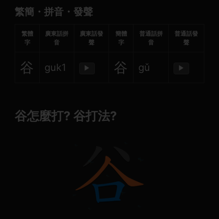
繁簡・拼音・發聲
繁體
廣東話拼
廣東話發
簡體
普通話拼
普通話發
字
音
聲
字
音
聲
谷
谷
guk1
gǔ
▶
▶
谷怎麼打? 谷打法?