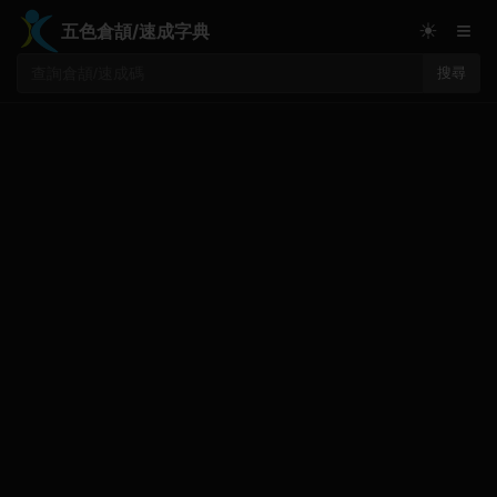
≡
☀
五色倉頡/速成字典
搜尋