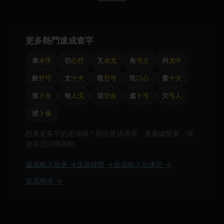
更多熱門速成查字
韋
木手
切
心竹
叉
水戈
角
弓土
州
戈中
航
竹弓
丈
十大
瓶
廿弓
民
口心
窗
十大
巡
卜女
每
人戈
並
廿金
處
卜弓
欠
弓人
述
卜金
想查更多字的速成碼？前往速成專頁、查看鍵盤表，或
使用頁頂搜尋框。
速成輸入法表 →
速成鍵盤 →
速成輸入法練習 →
速成教學 →