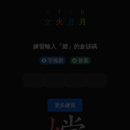
v
f
b
b
女
火
月
月
練習輸入「嫦」的倉頡碼
字根表
答案
更多練習