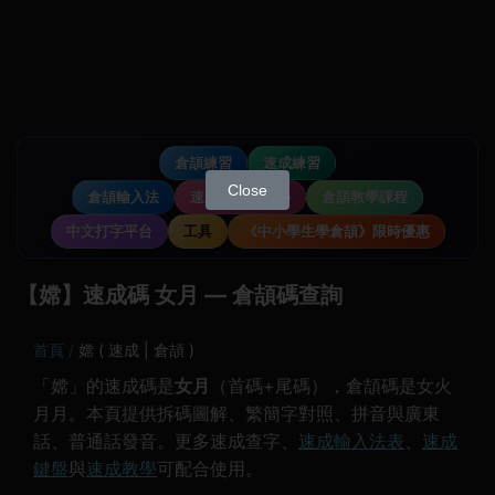
倉頡練習
速成練習
Close
倉頡輸入法
速成輸入法教學
倉頡教學課程
中文打字平台
工具
《中小學生學倉頡》限時優惠
【嫦】速成碼 女月 — 倉頡碼查詢
首頁
嫦 ( 速成 | 倉頡 )
「嫦」的速成碼是
女月
（首碼+尾碼），倉頡碼是女火
月月。本頁提供拆碼圖解、繁簡字對照、拼音與廣東
話、普通話發音。更多速成查字、
速成輸入法表
、
速成
鍵盤
與
速成教學
可配合使用。