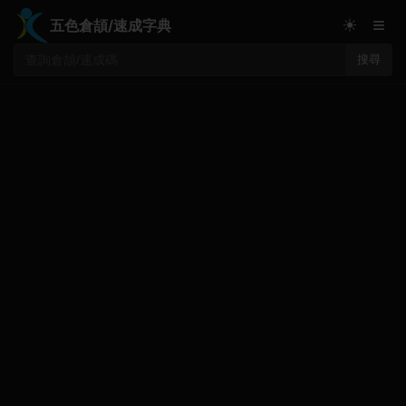
≡
☀
五色倉頡/速成字典
搜尋