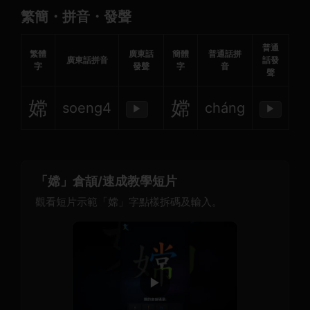
繁簡・拼音・發聲
普通
繁體
廣東話
簡體
普通話拼
廣東話拼音
話發
字
發聲
字
音
聲
嫦
嫦
soeng4
cháng
▶
▶
「嫦」倉頡/速成教學短片
觀看短片示範「嫦」字點樣拆碼及輸入。
▶