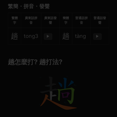
繁簡・拼音・發聲
繁體
廣東話拼
廣東話發
簡體
普通話拼
普通話發
字
音
聲
字
音
聲
趟
趟
tong3
tàng
▶
▶
趟怎麼打? 趟打法?