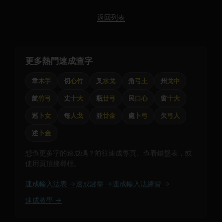
返回列表
更多熱門速成查字
韋
木手
切
心竹
叉
水戈
角
弓土
州
戈中
航
竹弓
丈
十大
瓶
廿弓
民
口心
窗
十大
巡
卜女
每
人戈
並
廿金
處
卜弓
欠
弓人
述
卜金
想查更多字的速成碼？前往速成專頁、查看鍵盤表，或
使用頁頂搜尋框。
速成輸入法表 →
速成鍵盤 →
速成輸入法練習 →
速成教學 →