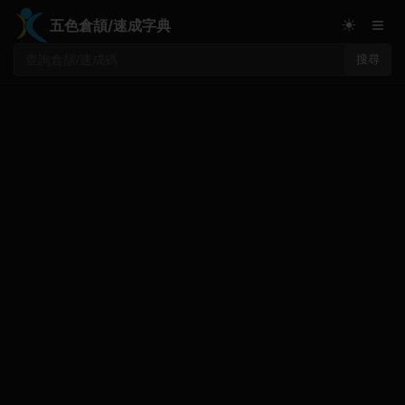
≡
☀
五色倉頡/速成字典
搜尋