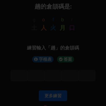
趟的倉頡碼是:
g
o
f
b
r
土
人
火
月
口
練習輸入「趟」的倉頡碼
字根表
答案
更多練習