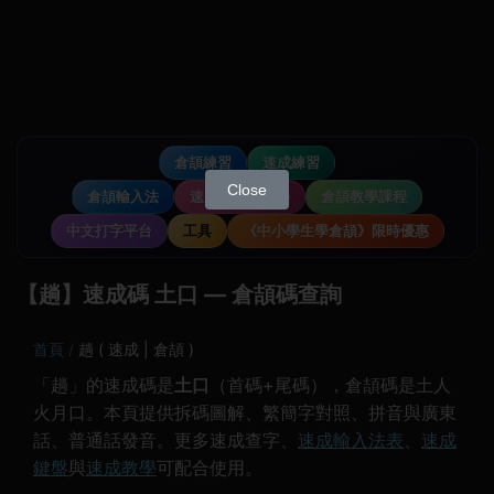
倉頡練習
速成練習
Close
倉頡輸入法
速成輸入法教學
倉頡教學課程
中文打字平台
工具
《中小學生學倉頡》限時優惠
【趟】速成碼 土口 — 倉頡碼查詢
首頁
趟 ( 速成 | 倉頡 )
「趟」的速成碼是
土口
（首碼+尾碼），倉頡碼是土人
火月口。本頁提供拆碼圖解、繁簡字對照、拼音與廣東
話、普通話發音。更多速成查字、
速成輸入法表
、
速成
鍵盤
與
速成教學
可配合使用。