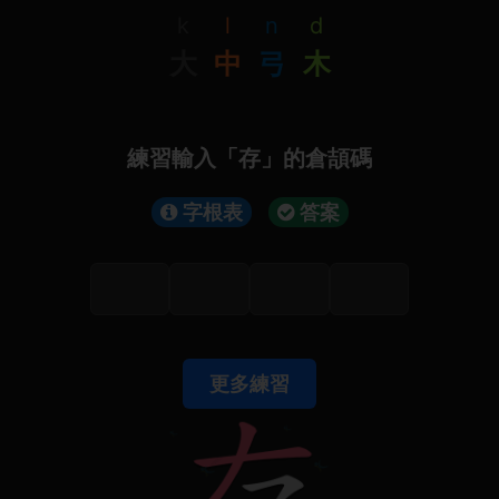
k
l
n
d
大
中
弓
木
練習輸入「存」的倉頡碼
字根表
答案
更多練習