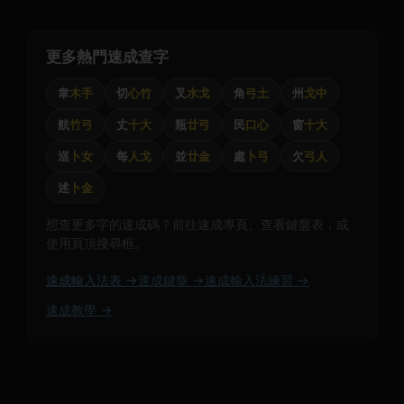
更多熱門速成查字
韋
木手
切
心竹
叉
水戈
角
弓土
州
戈中
航
竹弓
丈
十大
瓶
廿弓
民
口心
窗
十大
巡
卜女
每
人戈
並
廿金
處
卜弓
欠
弓人
述
卜金
想查更多字的速成碼？前往速成專頁、查看鍵盤表，或
使用頁頂搜尋框。
速成輸入法表 →
速成鍵盤 →
速成輸入法練習 →
速成教學 →