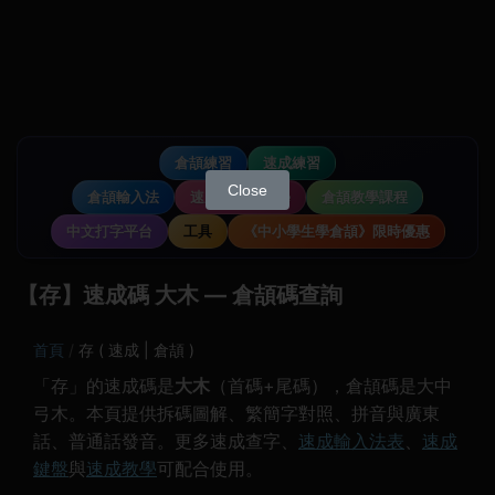
倉頡練習
速成練習
Close
倉頡輸入法
速成輸入法教學
倉頡教學課程
中文打字平台
工具
《中小學生學倉頡》限時優惠
【存】速成碼 大木 — 倉頡碼查詢
首頁
存 ( 速成 | 倉頡 )
「存」的速成碼是
大木
（首碼+尾碼），倉頡碼是大中
弓木。本頁提供拆碼圖解、繁簡字對照、拼音與廣東
話、普通話發音。更多速成查字、
速成輸入法表
、
速成
鍵盤
與
速成教學
可配合使用。