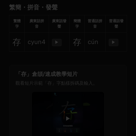
繁簡・拼音・發聲
繁體
廣東話拼
廣東話發
簡體
普通話拼
普通話發
字
音
聲
字
音
聲
存
存
cyun4
cún
▶
▶
「存」倉頡/速成教學短片
觀看短片示範「存」字點樣拆碼及輸入。
▶