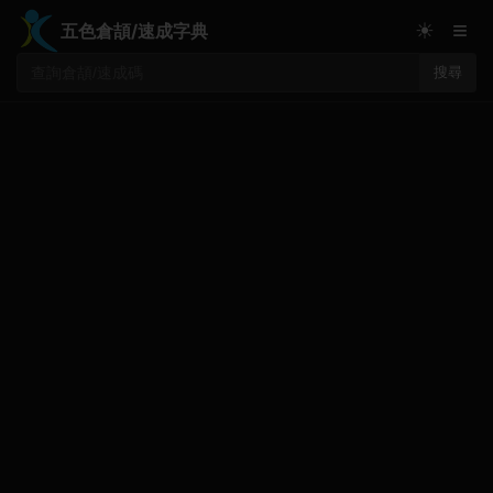
≡
☀
五色倉頡/速成字典
搜尋