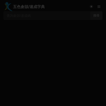
≡
☀
五色倉頡/速成字典
搜尋