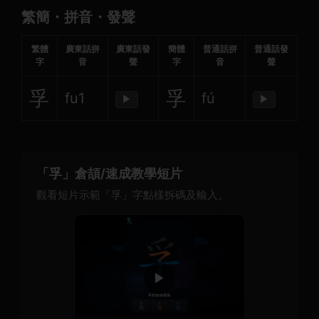
繁簡・拼音・發聲
繁體
廣東話拼
廣東話發
簡體
普通話拼
普通話發
字
音
聲
字
音
聲
孚
孚
fu1
fú
▶
▶
「孚」倉頡/速成教學短片
觀看短片示範「孚」字點樣拆碼及輸入。
▶