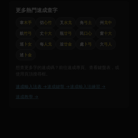
更多熱門速成查字
韋
木手
切
心竹
叉
水戈
角
弓土
州
戈中
航
竹弓
丈
十大
瓶
廿弓
民
口心
窗
十大
巡
卜女
每
人戈
並
廿金
處
卜弓
欠
弓人
述
卜金
想查更多字的速成碼？前往速成專頁、查看鍵盤表，或
使用頁頂搜尋框。
速成輸入法表 →
速成鍵盤 →
速成輸入法練習 →
速成教學 →