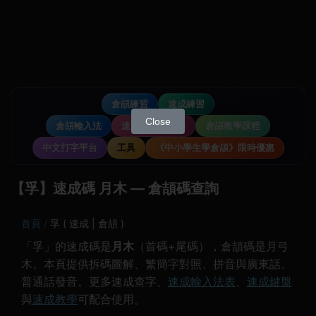
倉頡練習
速成練習
Close
倉頡輸入法
速成輸入法教學
倉頡教學課程
中文打字平台
工具
《中小學生學倉頡》限時優惠
【孚】速成碼 月木 — 倉頡碼查詢
首頁
孚 ( 速成 | 倉頡 )
「孚」的速成碼是
月木
（首碼+尾碼），倉頡碼是月弓
木。本頁提供拆碼圖解、繁簡字對照、拼音與廣東話、
普通話發音。更多速成查字、
速成輸入法表
、
速成鍵盤
與
速成教學
可配合使用。