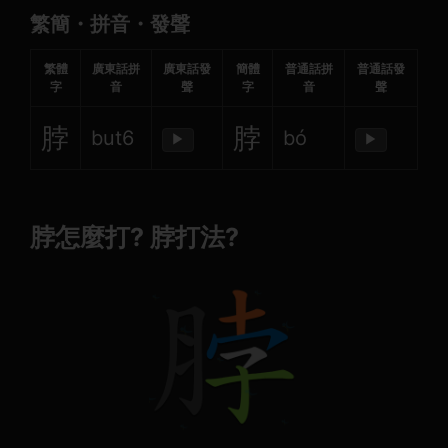
繁簡・拼音・發聲
繁體
廣東話拼
廣東話發
簡體
普通話拼
普通話發
字
音
聲
字
音
聲
脖
脖
but6
bó
▶
▶
脖怎麼打? 脖打法?