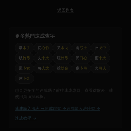
返回列表
更多熱門速成查字
韋
木手
切
心竹
叉
水戈
角
弓土
州
戈中
航
竹弓
丈
十大
瓶
廿弓
民
口心
窗
十大
巡
卜女
每
人戈
並
廿金
處
卜弓
欠
弓人
述
卜金
想查更多字的速成碼？前往速成專頁、查看鍵盤表，或
使用頁頂搜尋框。
速成輸入法表 →
速成鍵盤 →
速成輸入法練習 →
速成教學 →