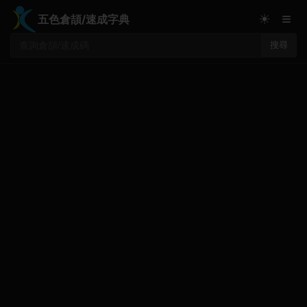
≡
☀
五色倉頡/速成字典
搜尋