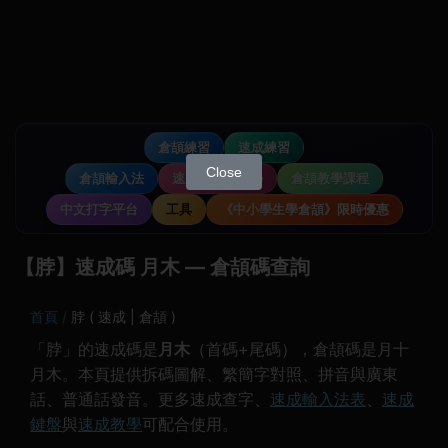
倉頡練習
速成練習
Close
倉頡輸入法
速成輸入法教學
倉頡教學課程
中文打字平台
工具
《中小學生學倉頡》限時優惠
【脖】速成碼 月木 — 倉頡碼查詢
首頁
脖 ( 速成 | 倉頡 )
「脖」的速成碼是
月木
（首碼+尾碼），倉頡碼是月十
月木。本頁提供拆碼圖解、繁簡字對照、拼音與廣東
話、普通話發音。更多速成查字、
速成輸入法表
、
速成
鍵盤
與
速成教學
可配合使用。