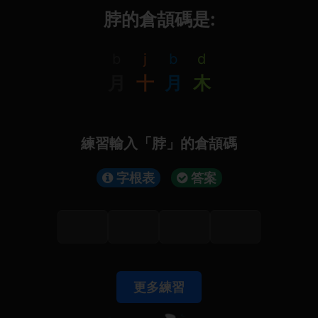
脖的倉頡碼是:
b
j
b
d
月
十
月
木
練習輸入「脖」的倉頡碼
字根表
答案
更多練習