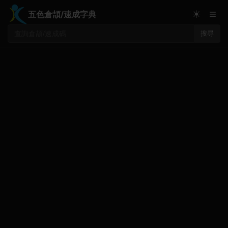
≡
☀
五色倉頡/速成字典
搜尋