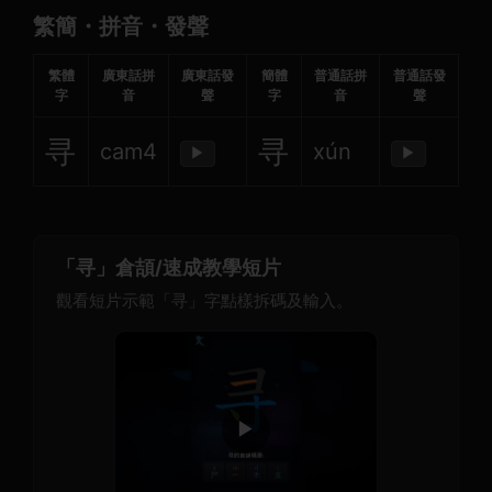
繁簡・拼音・發聲
繁體
廣東話拼
廣東話發
簡體
普通話拼
普通話發
字
音
聲
字
音
聲
寻
寻
cam4
xún
▶
▶
「寻」倉頡/速成教學短片
觀看短片示範「寻」字點樣拆碼及輸入。
▶