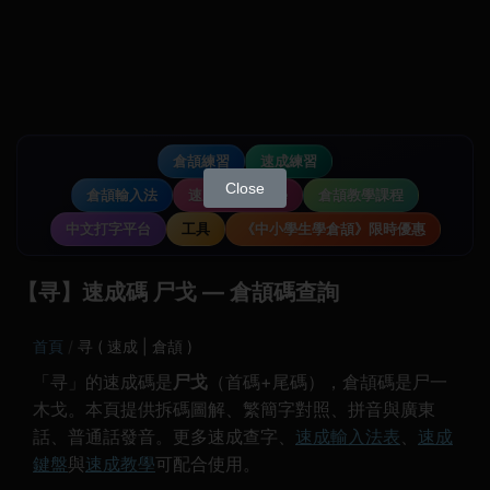
倉頡練習
速成練習
Close
倉頡輸入法
速成輸入法教學
倉頡教學課程
中文打字平台
工具
《中小學生學倉頡》限時優惠
【寻】速成碼 尸戈 — 倉頡碼查詢
首頁
寻 ( 速成 | 倉頡 )
「寻」的速成碼是
尸戈
（首碼+尾碼），倉頡碼是尸一
木戈。本頁提供拆碼圖解、繁簡字對照、拼音與廣東
話、普通話發音。更多速成查字、
速成輸入法表
、
速成
鍵盤
與
速成教學
可配合使用。