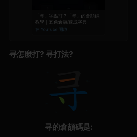
「寻」字點打？「寻」的倉頡碼
教學｜五色倉頡/速成字典
在 YouTube 開啟
寻怎麼打? 寻打法?
寻的倉頡碼是: