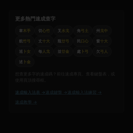
更多熱門速成查字
韋
木手
切
心竹
叉
水戈
角
弓土
州
戈中
航
竹弓
丈
十大
瓶
廿弓
民
口心
窗
十大
巡
卜女
每
人戈
並
廿金
處
卜弓
欠
弓人
述
卜金
想查更多字的速成碼？前往速成專頁、查看鍵盤表，或
使用頁頂搜尋框。
速成輸入法表 →
速成鍵盤 →
速成輸入法練習 →
速成教學 →