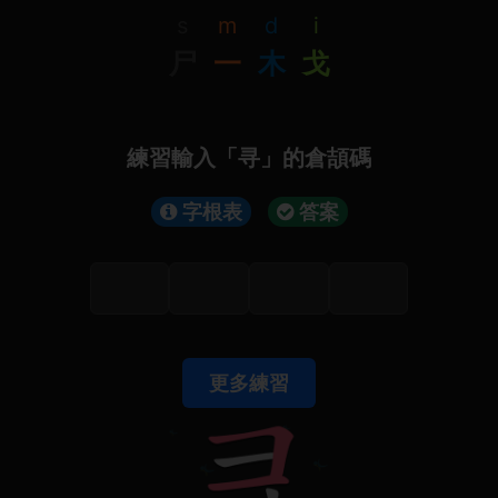
s
m
d
i
尸
一
木
戈
練習輸入「寻」的倉頡碼
字根表
答案
更多練習