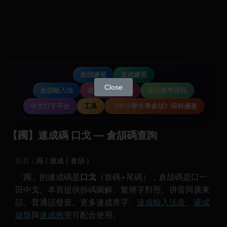
倉頡練習
速成練習
Close
倉頡輸入法
速成輸入法教學
倉頡教學課程
中文打字平台
工具
《中小學生學倉頡》限時優惠
【躅】速成碼 口戈 — 倉頡碼查詢
首頁
躅 ( 速成 | 倉頡 )
「躅」的速成碼是
口戈
（首碼+尾碼），倉頡碼是口一
田中戈。本頁提供拆碼圖解、繁簡字對照、拼音與廣東
話、普通話發音。更多速成查字、
速成輸入法表
、
速成
鍵盤
與
速成教學
可配合使用。