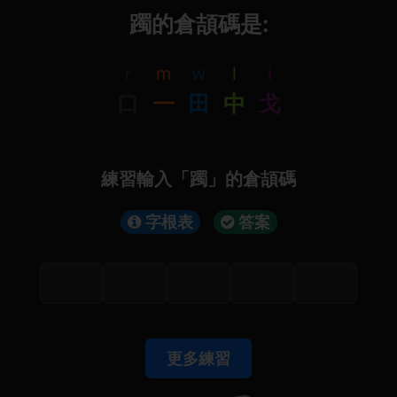
躅的倉頡碼是:
r
m
w
l
i
口
一
田
中
戈
練習輸入「躅」的倉頡碼
字根表
答案
更多練習