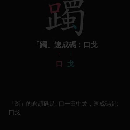
「躅」速成碼：口戈
r
i
口
戈
「躅」的倉頡碼是: 口一田中戈，速成碼是:
口戈