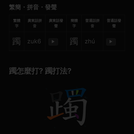
繁簡・拼音・發聲
繁體
廣東話拼
廣東話發
簡體
普通話拼
普通話發
字
音
聲
字
音
聲
躅
躅
zuk6
zhú
▶
▶
躅怎麼打? 躅打法?