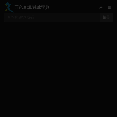
≡
☀
五色倉頡/速成字典
搜尋