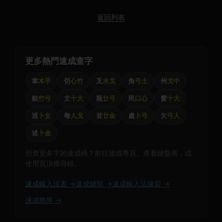
返回列表
更多熱門速成查字
韋
木手
切
心竹
叉
水戈
角
弓土
州
戈中
航
竹弓
丈
十大
瓶
廿弓
民
口心
窗
十大
巡
卜女
每
人戈
並
廿金
處
卜弓
欠
弓人
述
卜金
想查更多字的速成碼？前往速成專頁、查看鍵盤表，或
使用頁頂搜尋框。
速成輸入法表 →
速成鍵盤 →
速成輸入法練習 →
速成教學 →