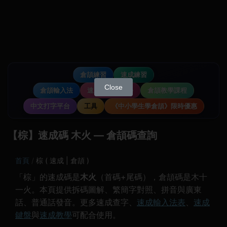
倉頡練習
速成練習
Close
倉頡輸入法
速成輸入法教學
倉頡教學課程
中文打字平台
工具
《中小學生學倉頡》限時優惠
【棕】速成碼 木火 — 倉頡碼查詢
首頁
棕 ( 速成 | 倉頡 )
「棕」的速成碼是
木火
（首碼+尾碼），倉頡碼是木十
一火。本頁提供拆碼圖解、繁簡字對照、拼音與廣東
話、普通話發音。更多速成查字、
速成輸入法表
、
速成
鍵盤
與
速成教學
可配合使用。