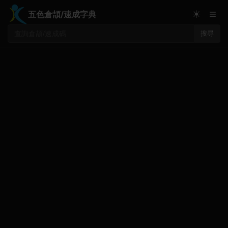
≡
☀
五色倉頡/速成字典
搜尋