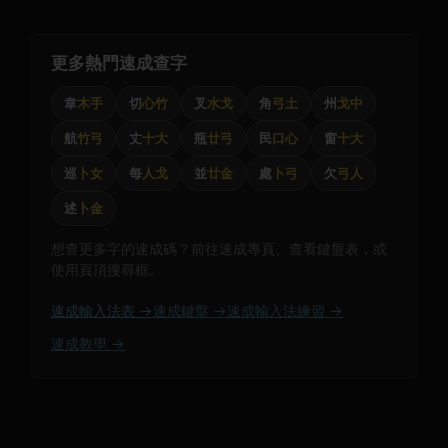
更多熱門速成查字
韋
木手
切
心竹
叉
水戈
角
弓土
州
戈中
航
竹弓
丈
十大
瓶
廿弓
民
口心
窗
十大
巡
卜女
每
人戈
並
廿金
處
卜弓
欠
弓人
述
卜金
想查更多字的速成碼？前往速成專頁、查看鍵盤表，或
使用頁頂搜尋框。
速成輸入法表 →
速成鍵盤 →
速成輸入法練習 →
速成教學 →