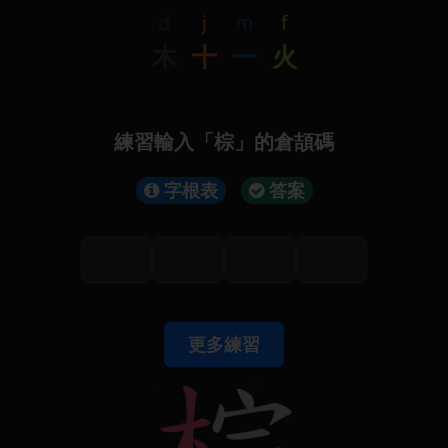
d
j
m
f
木
十
一
火
練習輸入「棕」的倉頡碼
字根表
答案
更多練習