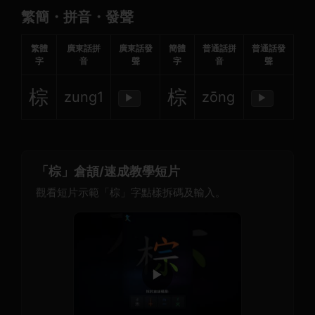
繁簡・拼音・發聲
繁體
廣東話拼
廣東話發
簡體
普通話拼
普通話發
字
音
聲
字
音
聲
棕
棕
zung1
zōng
▶
▶
「棕」倉頡/速成教學短片
觀看短片示範「棕」字點樣拆碼及輸入。
▶