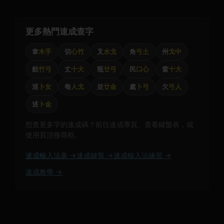
更多熱門速成查字
韋
木手
切
心竹
叉
水戈
角
弓土
州
戈中
航
竹弓
丈
十大
瓶
廿弓
民
口心
窗
十大
巡
卜女
每
人戈
並
廿金
處
卜弓
欠
弓人
述
卜金
想查更多字的速成碼？前往速成專頁、查看鍵盤表，或
使用頁頂搜尋框。
速成輸入法表 →
速成鍵盤 →
速成輸入法練習 →
速成教學 →