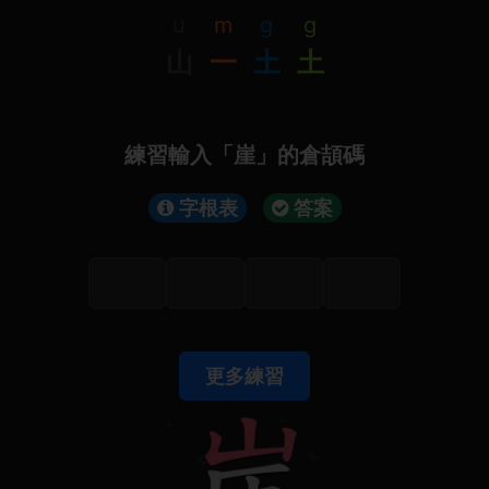
u
m
g
g
山
一
土
土
練習輸入「崖」的倉頡碼
字根表
答案
更多練習