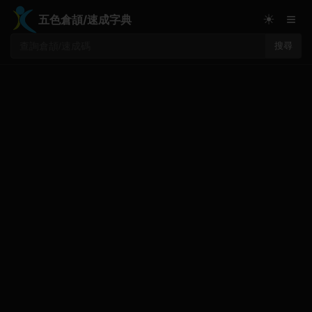
≡
☀
五色倉頡/速成字典
搜尋