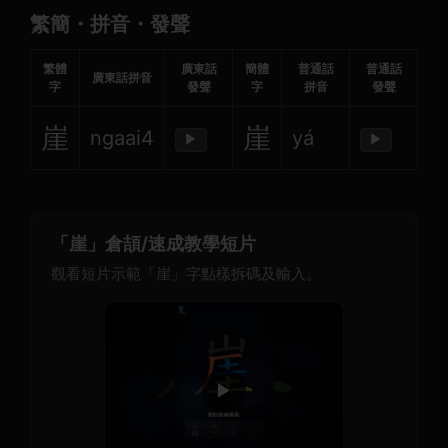
繁簡・拼音・發聲
繁體
廣東話
簡體
普通話
普通話
廣東話拼音
字
發聲
字
拼音
發聲
崖
崖
ngaai4
yá
▶
▶
「崖」倉頡/速成教學短片
觀看短片示範「崖」字點樣拆碼及輸入。
▶