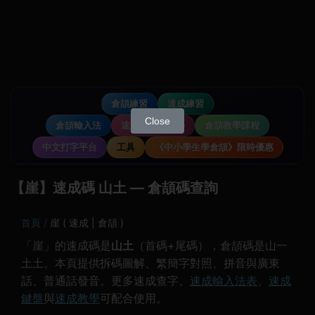
倉頡練習
速成練習
Close
倉頡輸入法
速成輸入法教學
倉頡教學課程
中文打字平台
工具
《中小學生學倉頡》限時優惠
【崖】速成碼 山土 — 倉頡碼查詢
首頁
崖 ( 速成 | 倉頡 )
「崖」的速成碼是
山土
（首碼+尾碼），倉頡碼是山一
土土。本頁提供拆碼圖解、繁簡字對照、拼音與廣東
話、普通話發音。更多速成查字、
速成輸入法表
、
速成
鍵盤
與
速成教學
可配合使用。