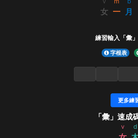
v
m
b
女
一
月
練習輸入「彙
字根表
更多練
「彙」速成
v
d
女