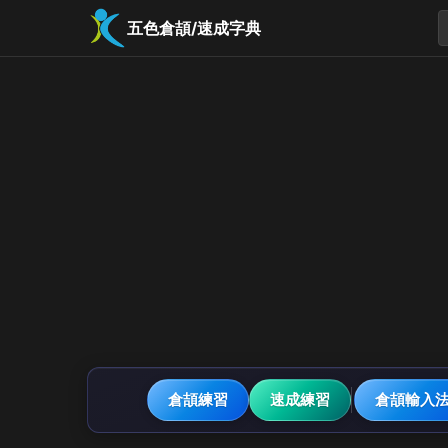
五色倉頡/速成字典
倉頡練習
速成練習
倉頡輸入