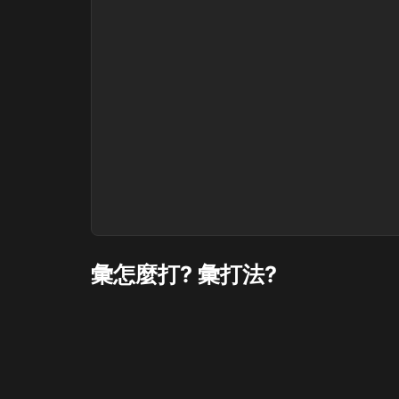
彙怎麼打? 彙打法?