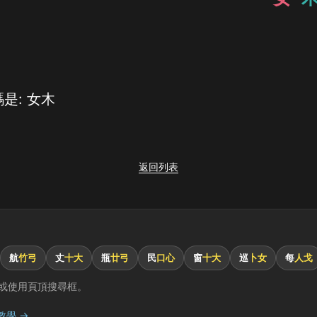
是: 女木
返回列表
航
竹弓
丈
十大
瓶
廿弓
民
口心
窗
十大
巡
卜女
每
人戈
或使用頁頂搜尋框。
教學 →