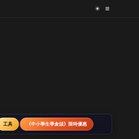
≡
☀
工具
《中小學生學倉頡》限時優惠