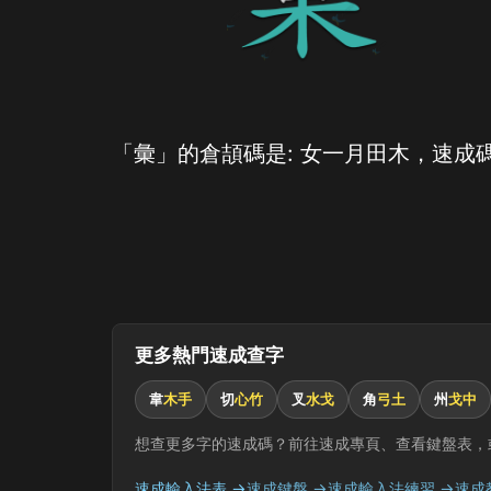
「彙」的倉頡碼是: 女一月田木，速成碼
更多熱門速成查字
韋
木手
切
心竹
叉
水戈
角
弓土
州
戈中
想查更多字的速成碼？前往速成專頁、查看鍵盤表，
速成輸入法表 →
速成鍵盤 →
速成輸入法練習 →
速成