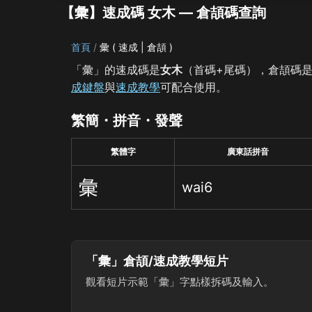
【彙】速成碼 女木 — 倉頡碼查詢
首頁
彙 ( 速成 | 倉頡 )
「彙」的速成碼是
女木
（首碼+尾碼），倉頡碼
成鍵盤
與
速成教學
可配合使用。
繁簡・拼音・發聲
繁體字
廣東話拼音
彙
wai6
「彙」倉頡/速成教學短片
觀看短片示範「彙」字點樣拆碼及輸入。