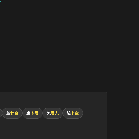
並
廿金
處
卜弓
欠
弓人
述
卜金