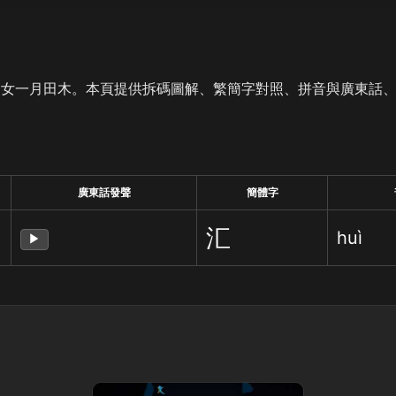
是女一月田木。本頁提供拆碼圖解、繁簡字對照、拼音與廣東話
廣東話發聲
簡體字
汇
huì
▶