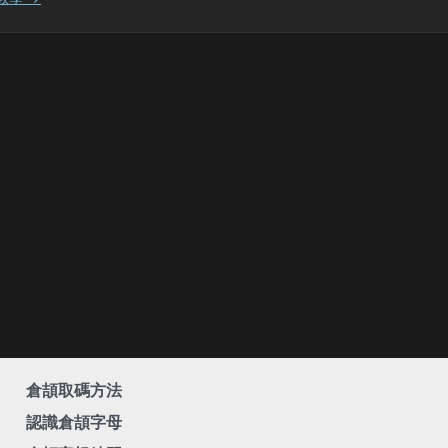
倉頡取碼方法
認識倉頡字母