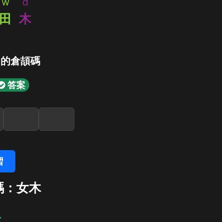
w
d
田
木
」的倉頡碼
答案
習
碼：女木
木