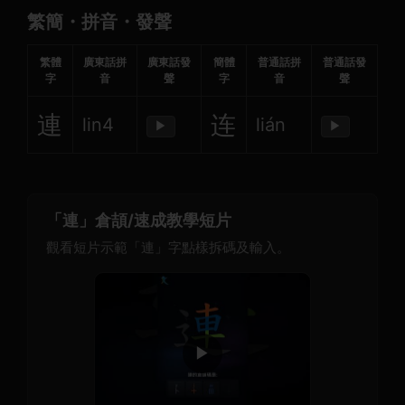
繁簡・拼音・發聲
繁體
廣東話拼
廣東話發
簡體
普通話拼
普通話發
字
音
聲
字
音
聲
連
连
lin4
lián
▶
▶
「連」倉頡/速成教學短片
觀看短片示範「連」字點樣拆碼及輸入。
▶