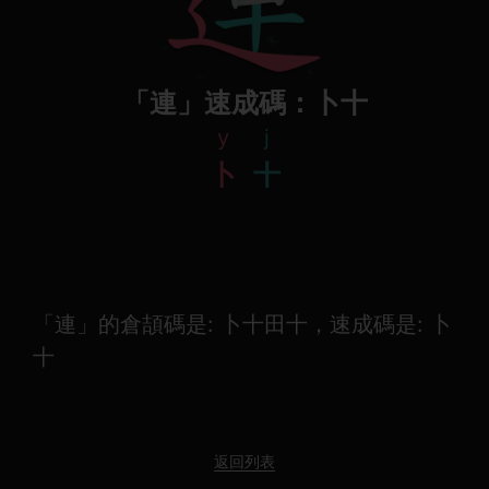
「連」速成碼：卜十
y
j
卜
十
「連」的倉頡碼是: 卜十田十，速成碼是: 卜
十
返回列表