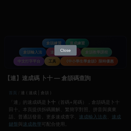
倉頡練習
速成練習
Close
倉頡輸入法
速成輸入法教學
倉頡教學課程
中文打字平台
工具
《中小學生學倉頡》限時優惠
【連】速成碼 卜十 — 倉頡碼查詢
首頁
連 ( 速成 | 倉頡 )
「連」的速成碼是
卜十
（首碼+尾碼），倉頡碼是卜十
田十。本頁提供拆碼圖解、繁簡字對照、拼音與廣東
話、普通話發音。更多速成查字、
速成輸入法表
、
速成
鍵盤
與
速成教學
可配合使用。