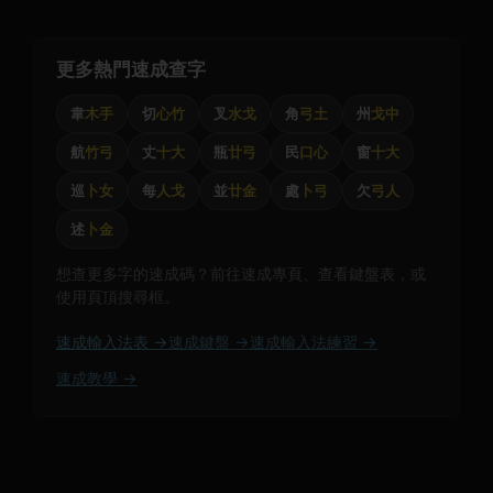
更多熱門速成查字
韋
木手
切
心竹
叉
水戈
角
弓土
州
戈中
航
竹弓
丈
十大
瓶
廿弓
民
口心
窗
十大
巡
卜女
每
人戈
並
廿金
處
卜弓
欠
弓人
述
卜金
想查更多字的速成碼？前往速成專頁、查看鍵盤表，或
使用頁頂搜尋框。
速成輸入法表 →
速成鍵盤 →
速成輸入法練習 →
速成教學 →