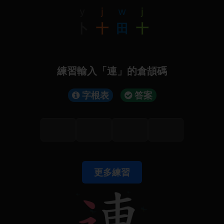
y
j
w
j
卜
十
田
十
練習輸入「連」的倉頡碼
字根表
答案
更多練習