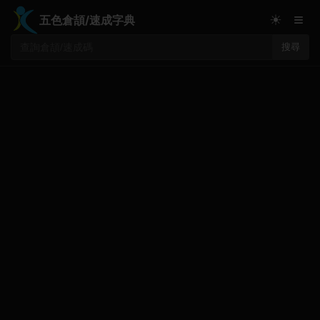
≡
☀
五色倉頡/速成字典
搜尋