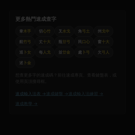
更多熱門速成查字
韋
木手
切
心竹
叉
水戈
角
弓土
州
戈中
航
竹弓
丈
十大
瓶
廿弓
民
口心
窗
十大
巡
卜女
每
人戈
並
廿金
處
卜弓
欠
弓人
述
卜金
想查更多字的速成碼？前往速成專頁、查看鍵盤表，或
使用頁頂搜尋框。
速成輸入法表 →
速成鍵盤 →
速成輸入法練習 →
速成教學 →