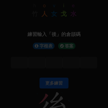
h
o
v
i
e
竹
人
女
戈
水
練習輸入「後」的倉頡碼
字根表
答案
更多練習