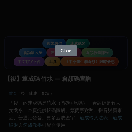
倉頡練習
速成練習
Close
倉頡輸入法
速成輸入法教學
倉頡教學課程
中文打字平台
工具
《中小學生學倉頡》限時優惠
【後】速成碼 竹水 — 倉頡碼查詢
首頁
後 ( 速成 | 倉頡 )
「後」的速成碼是
竹水
（首碼+尾碼），倉頡碼是竹人
女戈水。本頁提供拆碼圖解、繁簡字對照、拼音與廣東
話、普通話發音。更多速成查字、
速成輸入法表
、
速成
鍵盤
與
速成教學
可配合使用。