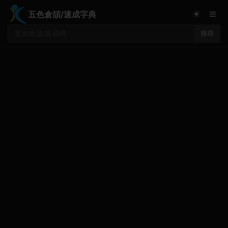
≡
☀
五色倉頡/速成字典
搜尋