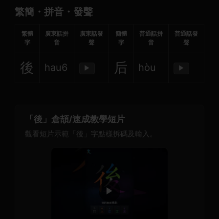
繁簡・拼音・發聲
繁體
廣東話拼
廣東話發
簡體
普通話拼
普通話發
字
音
聲
字
音
聲
後
后
hau6
hòu
▶
▶
「後」倉頡/速成教學短片
觀看短片示範「後」字點樣拆碼及輸入。
▶