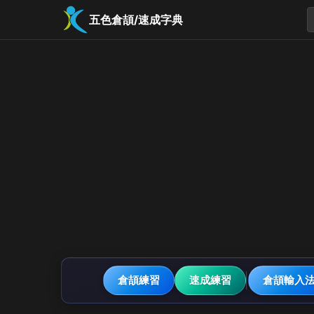
五色倉頡/速成字典
倉頡練習
速成練習
倉頡輸入