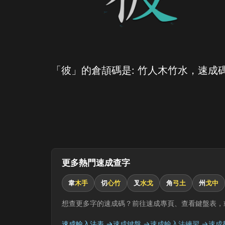
「彼」的倉頡碼是: 竹人木竹水，速成碼
更多熱門速成查字
韋
木手
切
心竹
叉
水戈
角
弓土
州
戈中
想查更多字的速成碼？前往速成專頁、查看鍵盤表，
速成輸入法表 →
速成鍵盤 →
速成輸入法練習 →
速成