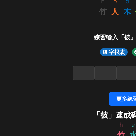
h
o
d
竹
人
木
練習輸入「彼
字根表
更多練
「彼」速成
h
e
竹