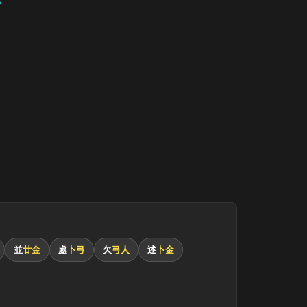
並
廿金
處
卜弓
欠
弓人
述
卜金