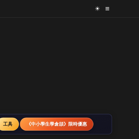
≡
☀
工具
《中小學生學倉頡》限時優惠