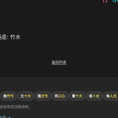
是: 竹水
返回列表
航
竹弓
丈
十大
瓶
廿弓
民
口心
窗
十大
巡
卜女
每
人戈
或使用頁頂搜尋框。
教學 →