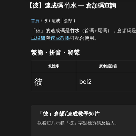
【彼】速成碼 竹水 — 倉頡碼查詢
首頁
彼 ( 速成 | 倉頡 )
「彼」的速成碼是
竹水
（首碼+尾碼），倉頡碼
成鍵盤
與
速成教學
可配合使用。
繁簡・拼音・發聲
繁體字
廣東話拼音
彼
bei2
「彼」倉頡/速成教學短片
觀看短片示範「彼」字點樣拆碼及輸入。