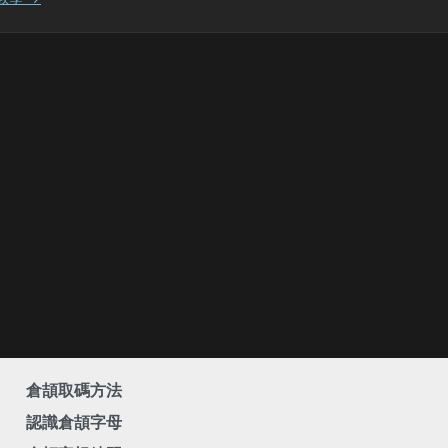
倉頡取碼方法
認識倉頡字母