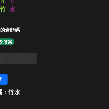
h
e
竹
水
」的倉頡碼
答案
習
碼：竹水
水