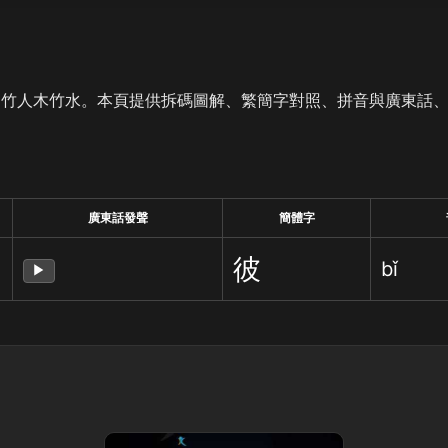
是竹人木竹水。本頁提供拆碼圖解、繁簡字對照、拼音與廣東話
廣東話發聲
簡體字
彼
bǐ
▶