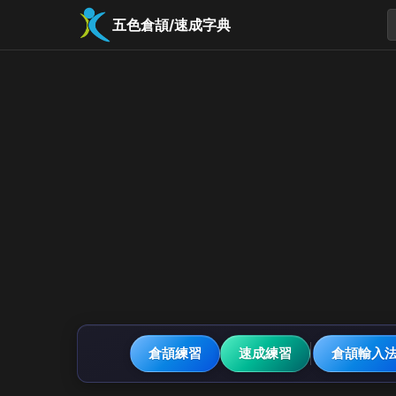
五色倉頡/速成字典
倉頡練習
速成練習
倉頡輸入