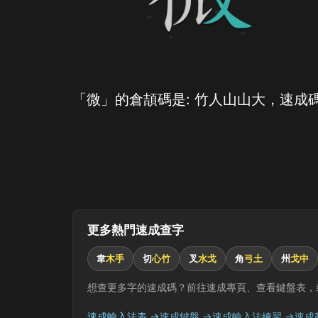
「微」的倉頡碼是: 竹人山山大，速成碼
更多熱門速成查字
韋
木手
切
心竹
叉
水戈
角
弓土
州
戈中
想查更多字的速成碼？前往速成專頁、查看鍵盤表，
速成輸入法表 →
速成鍵盤 →
速成輸入法練習 →
速成