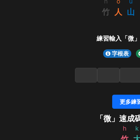
h
o
u
竹
人
山
練習輸入「微
字根表
更多練
「微」速成
h
k
竹