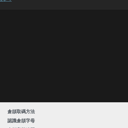
倉頡取碼方法
認識倉頡字母