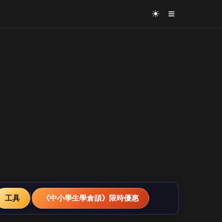
≡
☀
工具
《中小學生學倉頡》限時優惠