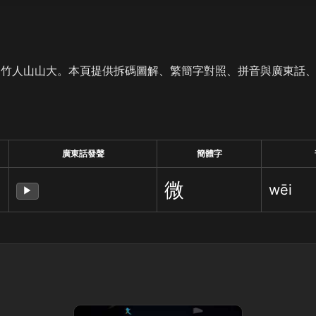
是竹人山山大。本頁提供拆碼圖解、繁簡字對照、拼音與廣東話
廣東話發聲
簡體字
微
wēi
▶