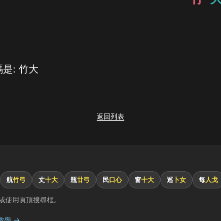
是: 竹大
返回列表
航
竹弓
丈
十大
瓶
廿弓
民
口心
窗
十大
巡
卜女
每
人戈
或使用頁頂搜尋框。
教學 →