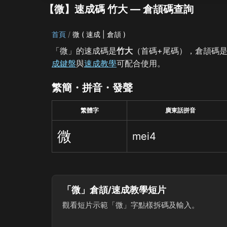
【微】速成碼 竹大 — 倉頡碼查詢
首頁
微 ( 速成 | 倉頡 )
「微」的速成碼是
竹大
（首碼+尾碼），倉頡碼
成鍵盤
與
速成教學
可配合使用。
繁簡・拼音・發聲
繁體字
廣東話拼音
微
mei4
「微」倉頡/速成教學短片
觀看短片示範「微」字點樣拆碼及輸入。