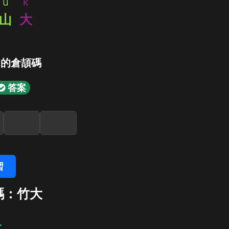
u
k
山
大
」的倉頡碼
答案
習
碼：竹大
大