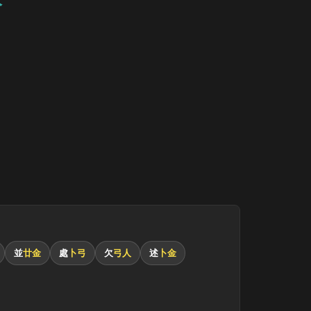
並
廿金
處
卜弓
欠
弓人
述
卜金