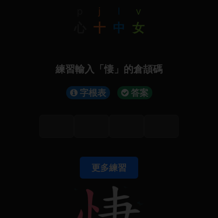
p
j
l
v
心
十
中
女
練習輸入「悽」的倉頡碼
字根表
答案
更多練習