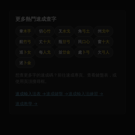
更多熱門速成查字
韋
木手
切
心竹
叉
水戈
角
弓土
州
戈中
航
竹弓
丈
十大
瓶
廿弓
民
口心
窗
十大
巡
卜女
每
人戈
並
廿金
處
卜弓
欠
弓人
述
卜金
想查更多字的速成碼？前往速成專頁、查看鍵盤表，或
使用頁頂搜尋框。
速成輸入法表 →
速成鍵盤 →
速成輸入法練習 →
速成教學 →