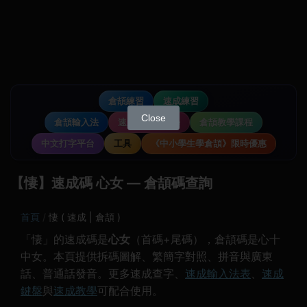
倉頡練習
速成練習
Close
倉頡輸入法
速成輸入法教學
倉頡教學課程
中文打字平台
工具
《中小學生學倉頡》限時優惠
【悽】速成碼 心女 — 倉頡碼查詢
首頁
悽 ( 速成 | 倉頡 )
「悽」的速成碼是
心女
（首碼+尾碼），倉頡碼是心十
中女。本頁提供拆碼圖解、繁簡字對照、拼音與廣東
話、普通話發音。更多速成查字、
速成輸入法表
、
速成
鍵盤
與
速成教學
可配合使用。