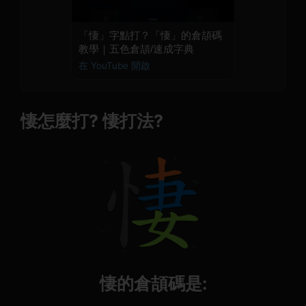
「悽」字點打？「悽」的倉頡碼
教學｜五色倉頡/速成字典
在 YouTube 開啟
悽怎麼打? 悽打法?
悽的倉頡碼是: