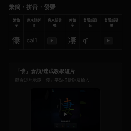
繁簡・拼音・發聲
繁體
廣東話拼
廣東話發
簡體
普通話拼
普通話發
字
音
聲
字
音
聲
悽
凄
cai1
qī
▶
▶
「悽」倉頡/速成教學短片
觀看短片示範「悽」字點樣拆碼及輸入。
▶