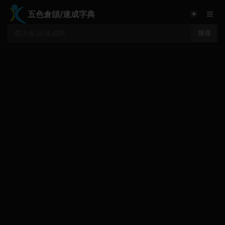
≡
☀
五色倉頡/速成字典
搜尋