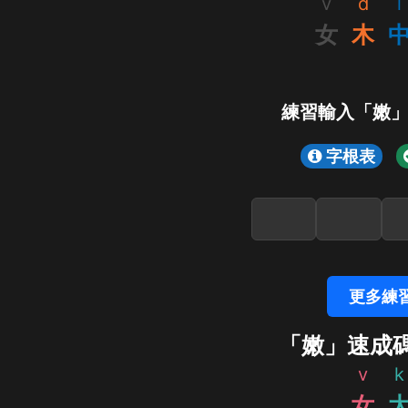
v
d
l
女
木
練習輸入「嫩
字根表
更多練
「嫩」速成
v
k
女