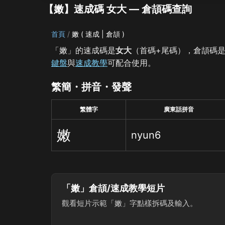
【嫩】速成碼 女大 — 倉頡碼查詢
首頁
嫩 ( 速成 | 倉頡 )
「嫩」的速成碼是
女大
（首碼+尾碼），倉頡碼
鍵盤
與
速成教學
可配合使用。
繁簡・拼音・發聲
繁體字
廣東話拼音
嫩
nyun6
「嫩」倉頡/速成教學短片
觀看短片示範「嫩」字點樣拆碼及輸入。