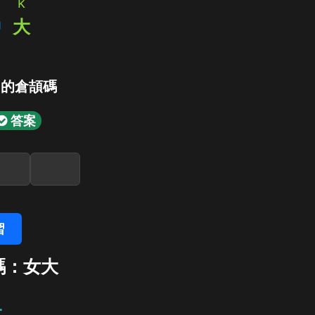
k
中
大
」的倉頡碼
答案
習
碼：女大
大