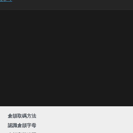
倉頡取碼方法
認識倉頡字母