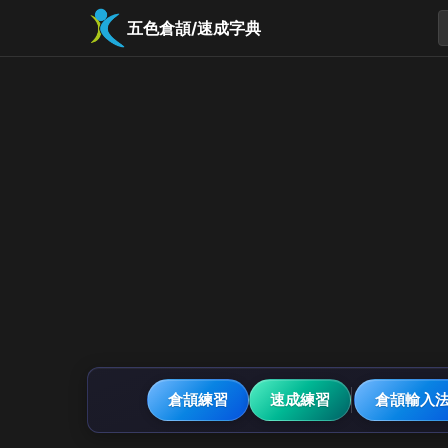
五色倉頡/速成字典
倉頡練習
速成練習
倉頡輸入