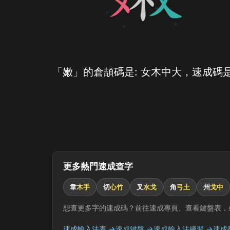
「嫩」的倉頡碼是: 女木中大，速成碼是
更多熱門速成查字
韋
木手
切
心竹
叉
水戈
角
弓土
州
戈中
想查更多字的速成碼？前往速成專頁、查看鍵盤表，
速成輸入法表 →
速成鍵盤 →
速成輸入法練習 →
速成