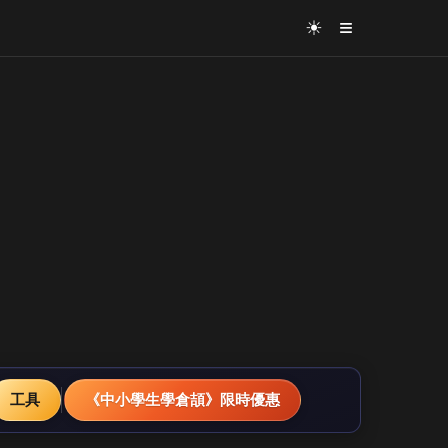
≡
☀
工具
《中小學生學倉頡》限時優惠