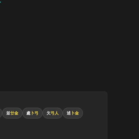
並
廿金
處
卜弓
欠
弓人
述
卜金