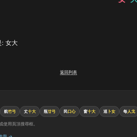
: 女大
返回列表
航
竹弓
丈
十大
瓶
廿弓
民
口心
窗
十大
巡
卜女
每
人戈
或使用頁頂搜尋框。
教學 →