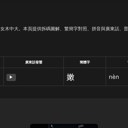
是女木中大。本頁提供拆碼圖解、繁簡字對照、拼音與廣東話、
廣東話發聲
簡體字
嫩
nèn
▶