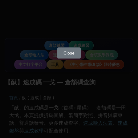
倉頡練習
速成練習
Close
倉頡輸入法
速成輸入法教學
倉頡教學課程
中文打字平台
工具
《中小學生學倉頡》限時優惠
【酞】速成碼 一戈 — 倉頡碼查詢
首頁
酞 ( 速成 | 倉頡 )
「酞」的速成碼是
一戈
（首碼+尾碼），倉頡碼是一田
大戈。本頁提供拆碼圖解、繁簡字對照、拼音與廣東
話、普通話發音。更多速成查字、
速成輸入法表
、
速成
鍵盤
與
速成教學
可配合使用。