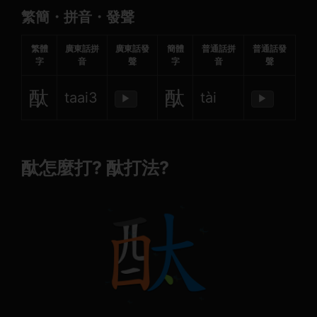
繁簡・拼音・發聲
繁體
廣東話拼
廣東話發
簡體
普通話拼
普通話發
字
音
聲
字
音
聲
酞
酞
taai3
tài
▶
▶
酞怎麼打? 酞打法?