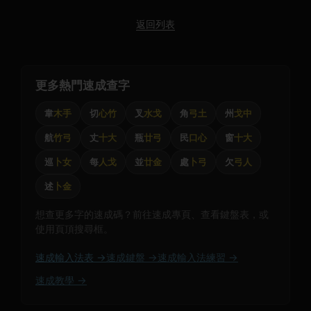
返回列表
更多熱門速成查字
韋
木手
切
心竹
叉
水戈
角
弓土
州
戈中
航
竹弓
丈
十大
瓶
廿弓
民
口心
窗
十大
巡
卜女
每
人戈
並
廿金
處
卜弓
欠
弓人
述
卜金
想查更多字的速成碼？前往速成專頁、查看鍵盤表，或
使用頁頂搜尋框。
速成輸入法表 →
速成鍵盤 →
速成輸入法練習 →
速成教學 →