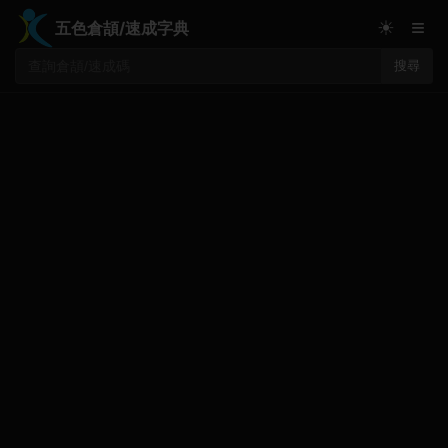
≡
☀
五色倉頡/速成字典
搜尋