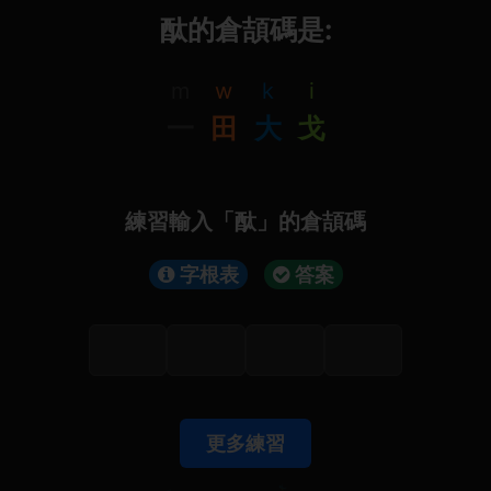
酞的倉頡碼是:
m
w
k
i
一
田
大
戈
練習輸入「酞」的倉頡碼
字根表
答案
更多練習