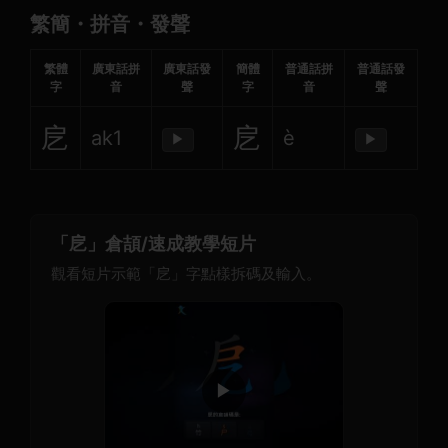
繁簡・拼音・發聲
繁體
廣東話拼
廣東話發
簡體
普通話拼
普通話發
字
音
聲
字
音
聲
戹
戹
ak1
è
▶
▶
「戹」倉頡/速成教學短片
觀看短片示範「戹」字點樣拆碼及輸入。
▶