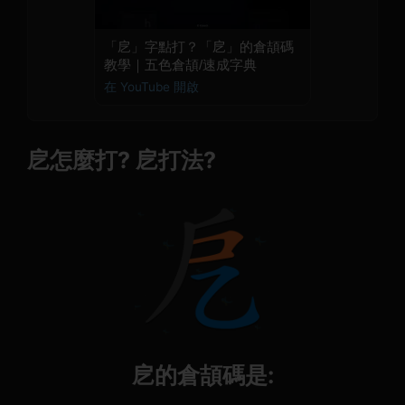
「戹」字點打？「戹」的倉頡碼
教學｜五色倉頡/速成字典
在 YouTube 開啟
戹怎麼打? 戹打法?
戹的倉頡碼是: