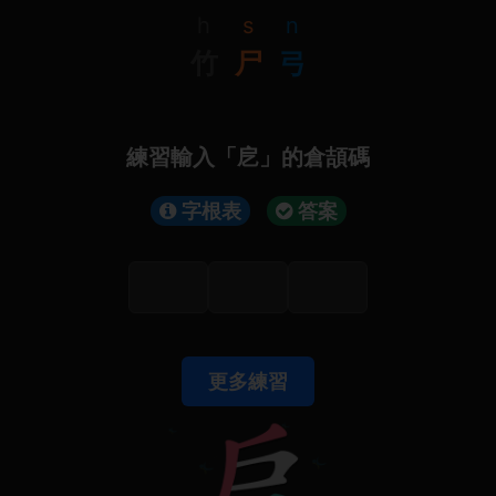
h
s
n
竹
尸
弓
練習輸入「戹」的倉頡碼
字根表
答案
更多練習