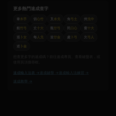
更多熱門速成查字
韋
木手
切
心竹
叉
水戈
角
弓土
州
戈中
航
竹弓
丈
十大
瓶
廿弓
民
口心
窗
十大
巡
卜女
每
人戈
並
廿金
處
卜弓
欠
弓人
述
卜金
想查更多字的速成碼？前往速成專頁、查看鍵盤表，或
使用頁頂搜尋框。
速成輸入法表 →
速成鍵盤 →
速成輸入法練習 →
速成教學 →