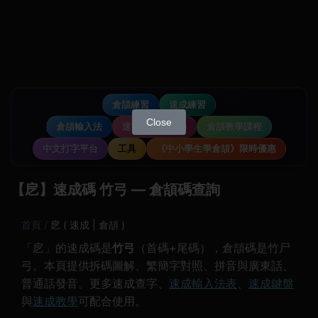
倉頡練習
速成練習
Close
倉頡輸入法
速成輸入法教學
倉頡教學課程
中文打字平台
工具
《中小學生學倉頡》限時優惠
【戹】速成碼 竹弓 — 倉頡碼查詢
首頁
戹 ( 速成 | 倉頡 )
「戹」的速成碼是
竹弓
（首碼+尾碼），倉頡碼是竹尸
弓。本頁提供拆碼圖解、繁簡字對照、拼音與廣東話、
普通話發音。更多速成查字、
速成輸入法表
、
速成鍵盤
與
速成教學
可配合使用。