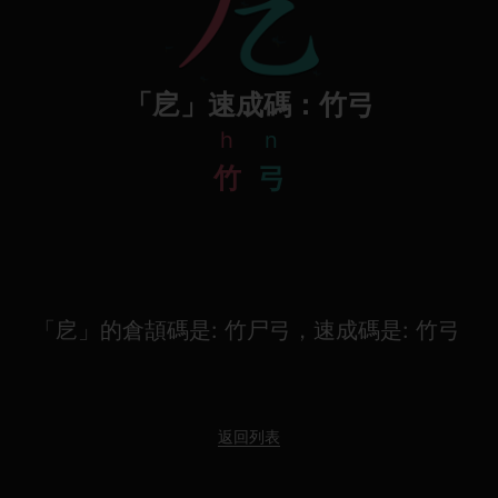
「戹」速成碼：竹弓
h
n
竹
弓
「戹」的倉頡碼是: 竹尸弓，速成碼是: 竹弓
返回列表