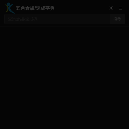
≡
☀
五色倉頡/速成字典
搜尋