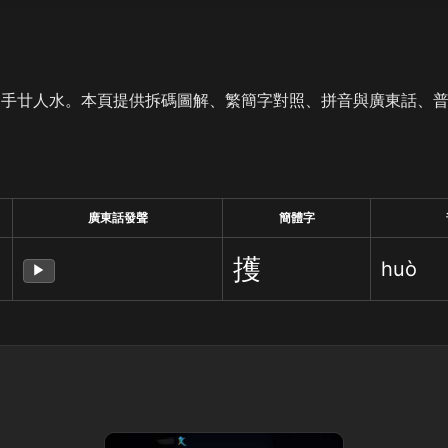
是手廿人水。本頁提供拆碼圖解、繁簡字對照、拼音與廣東話、
廣東話發聲
簡體字
擭
huò
▶