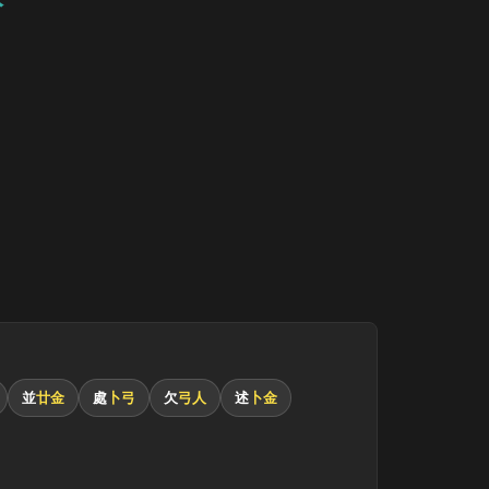
並
廿金
處
卜弓
欠
弓人
述
卜金