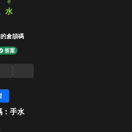
e
人
水
」的倉頡碼
答案
習
碼：手水
水