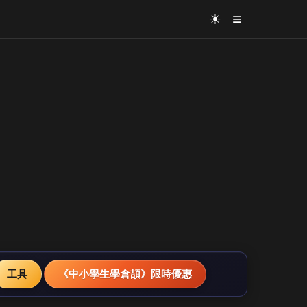
≡
☀
工具
《中小學生學倉頡》限時優惠