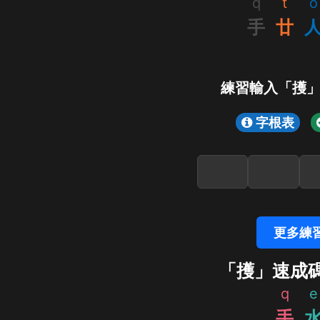
q
t
o
手
廿
練習輸入「擭
字根表
更多練
「擭」速成
q
e
手