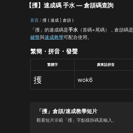
【擭】速成碼 手水 — 倉頡碼查詢
首頁
擭 ( 速成 | 倉頡 )
「擭」的速成碼是
手水
（首碼+尾碼），倉頡碼
鍵盤
與
速成教學
可配合使用。
繁簡・拼音・發聲
繁體字
廣東話拼音
擭
wok6
「擭」倉頡/速成教學短片
觀看短片示範「擭」字點樣拆碼及輸入。