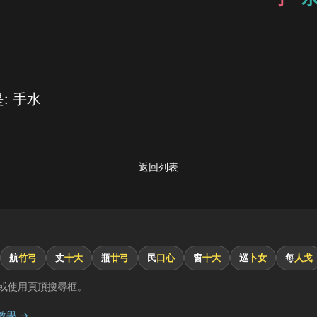
: 手水
返回列表
航
竹弓
丈
十大
瓶
廿弓
民
口心
窗
十大
巡
卜女
每
人戈
或使用頁頂搜尋框。
教學 →