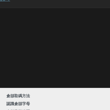
倉頡取碼方法
認識倉頡字母