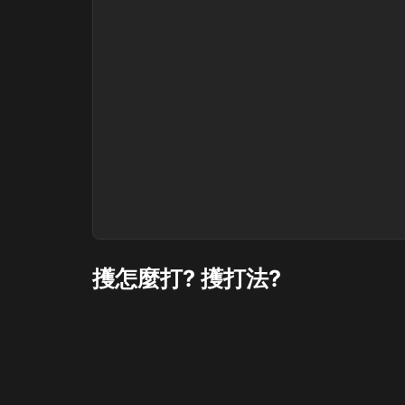
擭怎麼打? 擭打法?