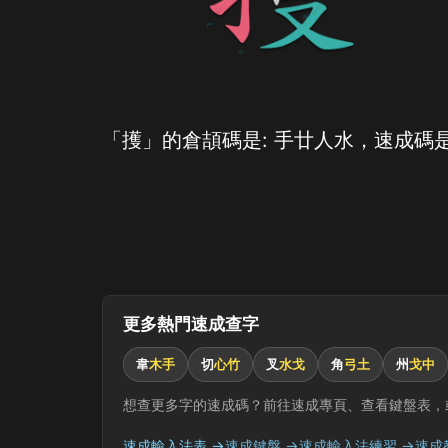
「擭」的倉頡碼是: 手廿人水，速成碼是
更多熱門速成查字
韋
木手
切
心竹
叉
水戈
角
弓土
州
戈中
想查更多字的速成碼？前往速成專頁、查看鍵盤表，
速成輸入法表 →
速成鍵盤 →
速成輸入法練習 →
速成