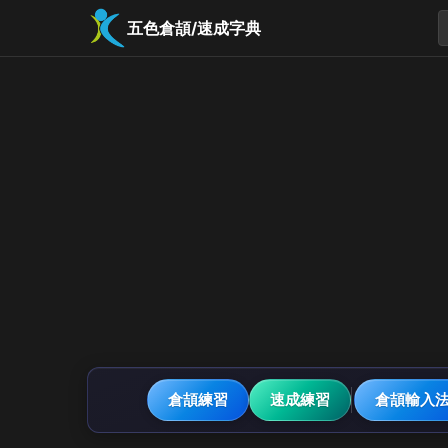
五色倉頡/速成字典
倉頡練習
速成練習
倉頡輸入