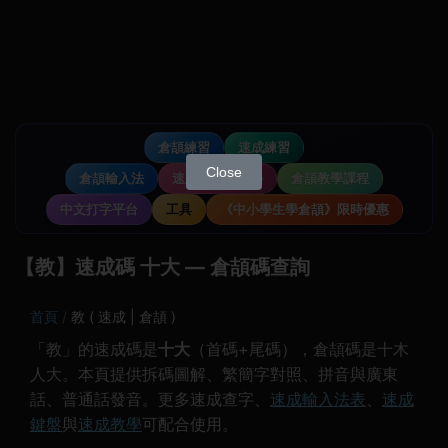
倉頡練習
速成練習
Close
倉頡輸入法
速成輸入法教學
倉頡教學課程
中文打字平台
工具
《中小學生學倉頡》限時優惠
【教】速成碼 十大 — 倉頡碼查詢
首頁
教 ( 速成 | 倉頡 )
「教」的速成碼是
十大
（首碼+尾碼），倉頡碼是十木
人大。本頁提供拆碼圖解、繁簡字對照、拼音與廣東
話、普通話發音。更多速成查字、
速成輸入法表
、
速成
鍵盤
與
速成教學
可配合使用。