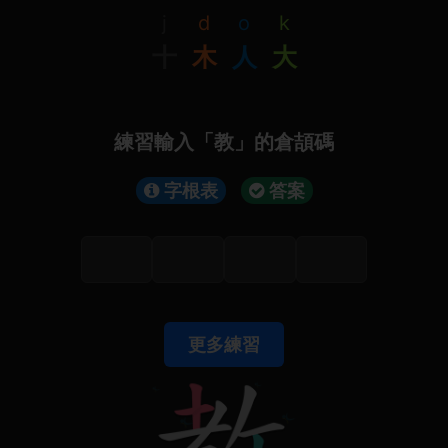
j
d
o
k
十
木
人
大
練習輸入「教」的倉頡碼
字根表
答案
更多練習