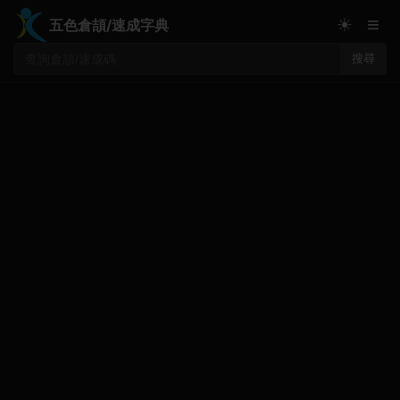
≡
☀
五色倉頡/速成字典
搜尋