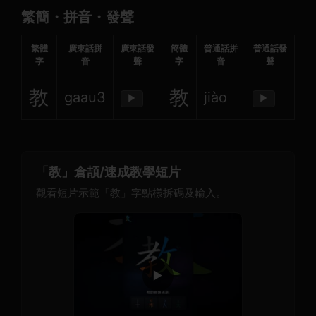
繁簡・拼音・發聲
繁體
廣東話拼
廣東話發
簡體
普通話拼
普通話發
字
音
聲
字
音
聲
教
教
gaau3
jiào
▶
▶
「教」倉頡/速成教學短片
觀看短片示範「教」字點樣拆碼及輸入。
▶