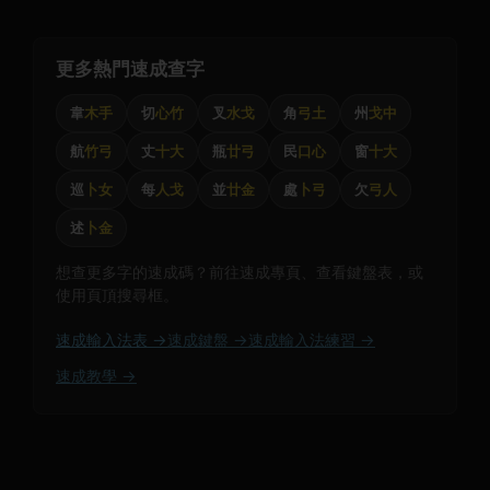
更多熱門速成查字
韋
木手
切
心竹
叉
水戈
角
弓土
州
戈中
航
竹弓
丈
十大
瓶
廿弓
民
口心
窗
十大
巡
卜女
每
人戈
並
廿金
處
卜弓
欠
弓人
述
卜金
想查更多字的速成碼？前往速成專頁、查看鍵盤表，或
使用頁頂搜尋框。
速成輸入法表 →
速成鍵盤 →
速成輸入法練習 →
速成教學 →