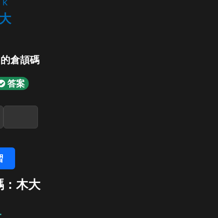
k
大
」的倉頡碼
答案
習
碼：木大
大