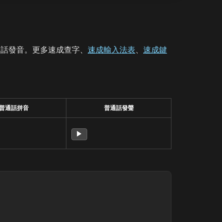
通話發音。更多速成查字、
速成輸入法表
、
速成鍵
普通話拼音
普通話發聲
▶