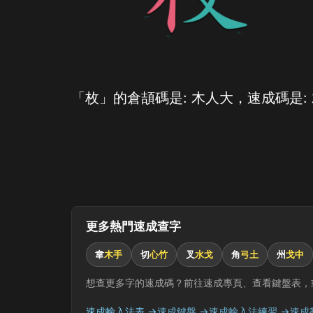
「枚」的倉頡碼是: 木人大，速成碼是:
更多熱門速成查字
韋
木手
切
心竹
叉
水戈
角
弓土
州
戈中
想查更多字的速成碼？前往速成專頁、查看鍵盤表，
速成輸入法表 →
速成鍵盤 →
速成輸入法練習 →
速成