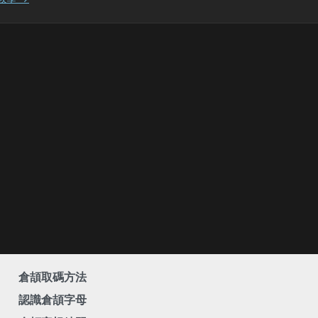
倉頡取碼方法
認識倉頡字母