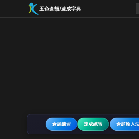
五色倉頡/速成字典
倉頡練習
速成練習
倉頡輸入