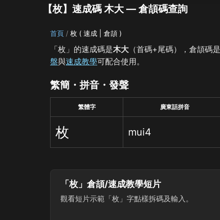
【枚】速成碼 木大 — 倉頡碼查詢
首頁
枚 ( 速成 | 倉頡 )
「枚」的速成碼是
木大
（首碼+尾碼），倉頡碼
盤
與
速成教學
可配合使用。
繁簡・拼音・發聲
繁體字
廣東話拼音
枚
mui4
「枚」倉頡/速成教學短片
觀看短片示範「枚」字點樣拆碼及輸入。