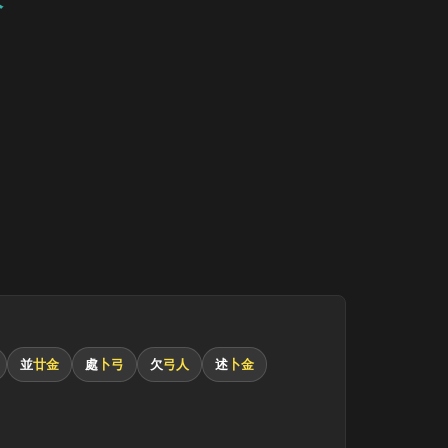
並
廿金
處
卜弓
欠
弓人
述
卜金