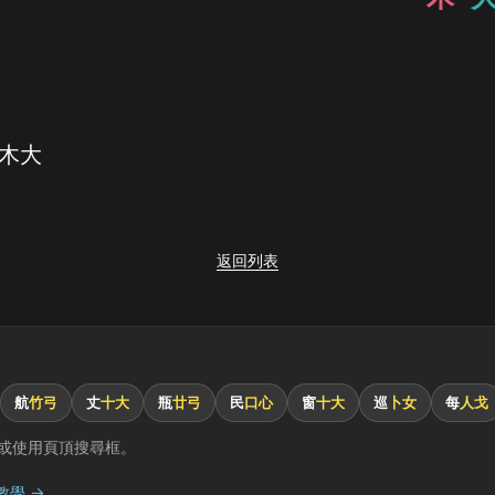
 木大
返回列表
航
竹弓
丈
十大
瓶
廿弓
民
口心
窗
十大
巡
卜女
每
人戈
或使用頁頂搜尋框。
教學 →