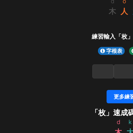
d
o
木
人
練習輸入「枚
字根表
更多練
「枚」速成
d
k
木