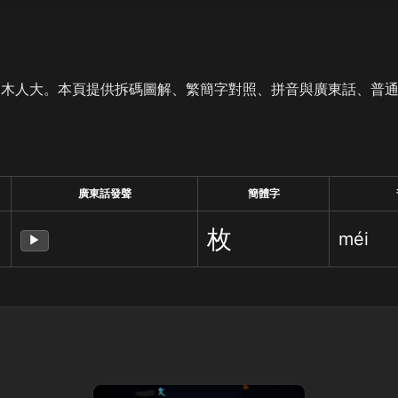
是木人大。本頁提供拆碼圖解、繁簡字對照、拼音與廣東話、普
廣東話發聲
簡體字
枚
méi
▶