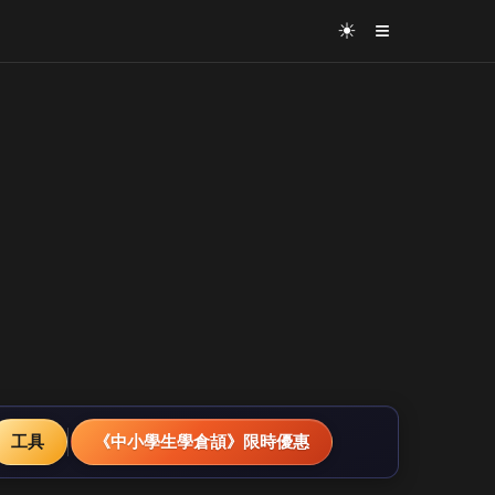
≡
☀
工具
《中小學生學倉頡》限時優惠