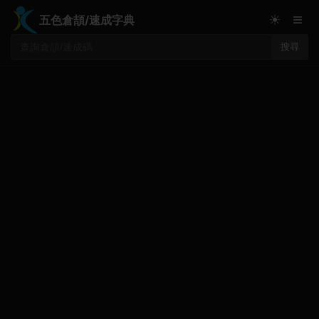
≡
☀
五色倉頡/速成字典
搜尋