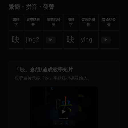
繁簡・拼音・發聲
繁體
廣東話拼
廣東話發
簡體
普通話拼
普通話發
字
音
聲
字
音
聲
映
映
jing2
yìng
▶
▶
「映」倉頡/速成教學短片
觀看短片示範「映」字點樣拆碼及輸入。
▶