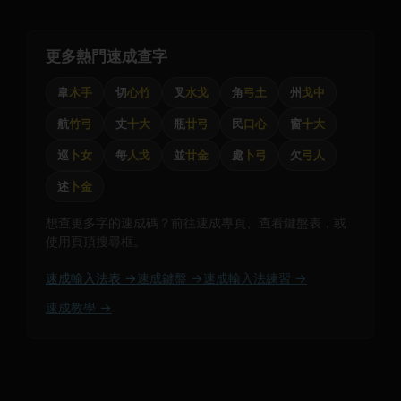
更多熱門速成查字
韋
木手
切
心竹
叉
水戈
角
弓土
州
戈中
航
竹弓
丈
十大
瓶
廿弓
民
口心
窗
十大
巡
卜女
每
人戈
並
廿金
處
卜弓
欠
弓人
述
卜金
想查更多字的速成碼？前往速成專頁、查看鍵盤表，或
使用頁頂搜尋框。
速成輸入法表 →
速成鍵盤 →
速成輸入法練習 →
速成教學 →