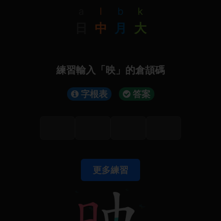
a
l
b
k
日
中
月
大
練習輸入「映」的倉頡碼
字根表
答案
更多練習