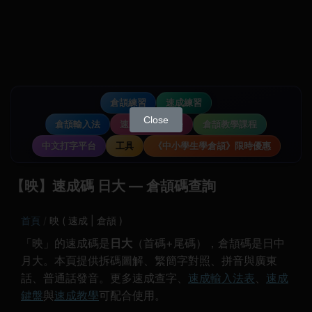
倉頡練習
速成練習
Close
倉頡輸入法
速成輸入法教學
倉頡教學課程
中文打字平台
工具
《中小學生學倉頡》限時優惠
【映】速成碼 日大 — 倉頡碼查詢
首頁
映 ( 速成 | 倉頡 )
「映」的速成碼是
日大
（首碼+尾碼），倉頡碼是日中
月大。本頁提供拆碼圖解、繁簡字對照、拼音與廣東
話、普通話發音。更多速成查字、
速成輸入法表
、
速成
鍵盤
與
速成教學
可配合使用。