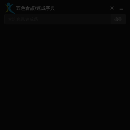
≡
☀
五色倉頡/速成字典
搜尋