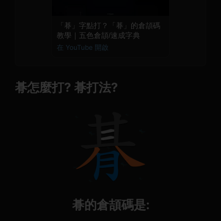
「朞」字點打？「朞」的倉頡碼
教學｜五色倉頡/速成字典
在 YouTube 開啟
朞怎麼打? 朞打法?
朞的倉頡碼是: