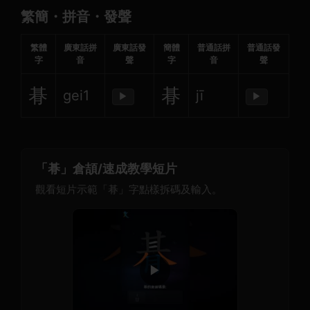
繁簡・拼音・發聲
繁體
廣東話拼
廣東話發
簡體
普通話拼
普通話發
字
音
聲
字
音
聲
朞
朞
gei1
jī
▶
▶
「朞」倉頡/速成教學短片
觀看短片示範「朞」字點樣拆碼及輸入。
▶