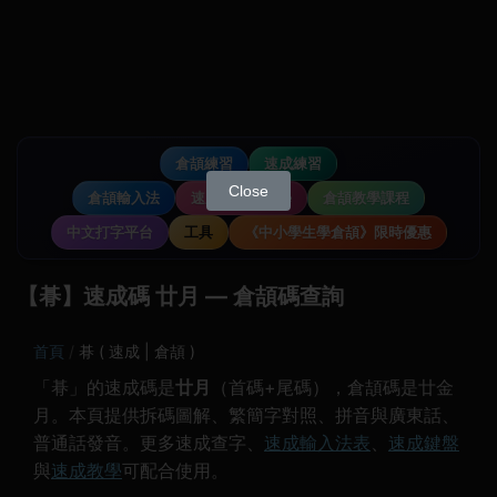
倉頡練習
速成練習
Close
倉頡輸入法
速成輸入法教學
倉頡教學課程
中文打字平台
工具
《中小學生學倉頡》限時優惠
【朞】速成碼 廿月 — 倉頡碼查詢
首頁
朞 ( 速成 | 倉頡 )
「朞」的速成碼是
廿月
（首碼+尾碼），倉頡碼是廿金
月。本頁提供拆碼圖解、繁簡字對照、拼音與廣東話、
普通話發音。更多速成查字、
速成輸入法表
、
速成鍵盤
與
速成教學
可配合使用。