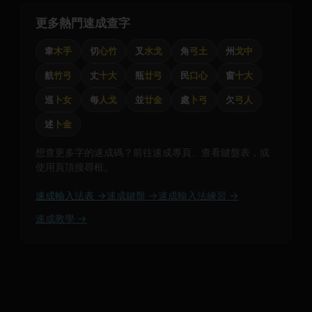
更多熱門速成查字
韋
木手
切
心竹
叉
水戈
角
弓土
州
戈中
航
竹弓
丈
十大
瓶
廿弓
民
口心
窗
十大
巡
卜女
每
人戈
並
廿金
處
卜弓
欠
弓人
述
卜金
想查更多字的速成碼？前往速成專頁、查看鍵盤表，或
使用頁頂搜尋框。
速成輸入法表 →
速成鍵盤 →
速成輸入法練習 →
速成教學 →