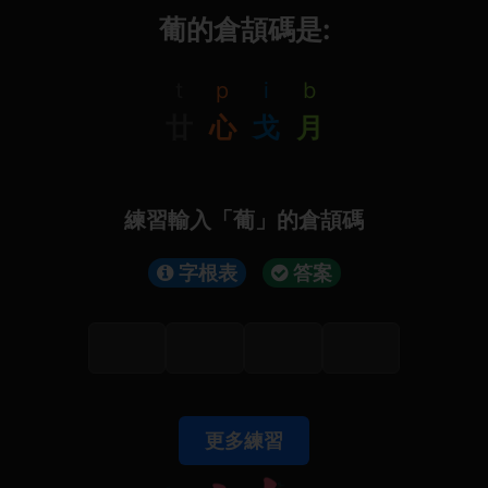
葡的倉頡碼是:
t
p
i
b
廿
心
戈
月
練習輸入「葡」的倉頡碼
字根表
答案
更多練習