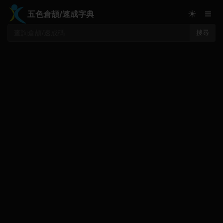
≡
☀
五色倉頡/速成字典
搜尋