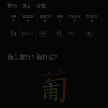
繁簡・拼音・發聲
繁體
廣東話拼
廣東話發
簡體
普通話拼
普通話發
字
音
聲
字
音
聲
葡
葡
pou4
pú
▶
▶
葡怎麼打? 葡打法?