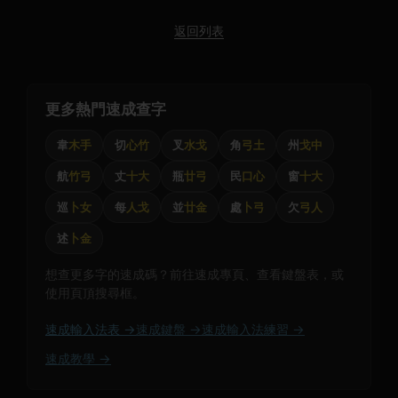
返回列表
更多熱門速成查字
韋
木手
切
心竹
叉
水戈
角
弓土
州
戈中
航
竹弓
丈
十大
瓶
廿弓
民
口心
窗
十大
巡
卜女
每
人戈
並
廿金
處
卜弓
欠
弓人
述
卜金
想查更多字的速成碼？前往速成專頁、查看鍵盤表，或
使用頁頂搜尋框。
速成輸入法表 →
速成鍵盤 →
速成輸入法練習 →
速成教學 →