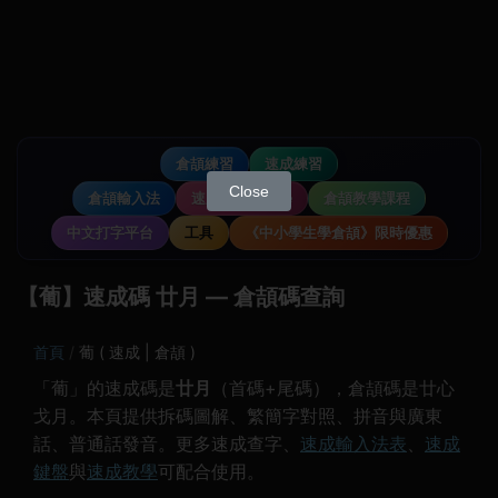
倉頡練習
速成練習
Close
倉頡輸入法
速成輸入法教學
倉頡教學課程
中文打字平台
工具
《中小學生學倉頡》限時優惠
【葡】速成碼 廿月 — 倉頡碼查詢
首頁
葡 ( 速成 | 倉頡 )
「葡」的速成碼是
廿月
（首碼+尾碼），倉頡碼是廿心
戈月。本頁提供拆碼圖解、繁簡字對照、拼音與廣東
話、普通話發音。更多速成查字、
速成輸入法表
、
速成
鍵盤
與
速成教學
可配合使用。