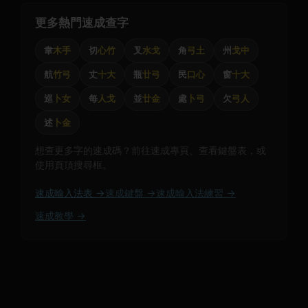
更多熱門速成查字
韋
木手
切
心竹
叉
水戈
角
弓土
州
戈中
航
竹弓
丈
十大
瓶
廿弓
民
口心
窗
十大
巡
卜女
每
人戈
並
廿金
處
卜弓
欠
弓人
述
卜金
想查更多字的速成碼？前往速成專頁、查看鍵盤表，或
使用頁頂搜尋框。
速成輸入法表 →
速成鍵盤 →
速成輸入法練習 →
速成教學 →