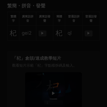
繁簡・拼音・發聲
繁體
廣東話拼
廣東話發
簡體
普通話拼
普通話發
字
音
聲
字
音
聲
杞
杞
gei2
qǐ
▶
▶
「杞」倉頡/速成教學短片
觀看短片示範「杞」字點樣拆碼及輸入。
▶