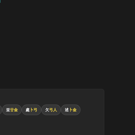
並
廿金
處
卜弓
欠
弓人
述
卜金