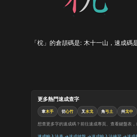
「梡」的倉頡碼是: 木十一山，速成碼是
更多熱門速成查字
韋
木手
切
心竹
叉
水戈
角
弓土
州
戈中
想查更多字的速成碼？前往速成專頁、查看鍵盤表，
速成輸入法表 →
速成鍵盤 →
速成輸入法練習 →
速成