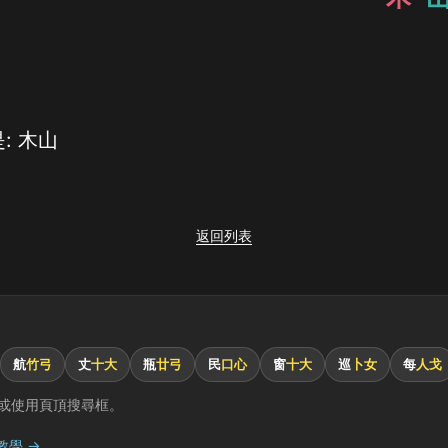
: 木山
返回列表
航
竹弓
丈
十大
瓶
廿弓
民
口心
窗
十大
巡
卜女
每
人戈
或使用頁頂搜尋框。
教學 →