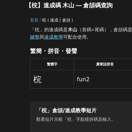
【梡】速成碼 木山 — 倉頡碼查詢
首頁
梡 ( 速成 | 倉頡 )
「梡」的速成碼是
木山
（首碼+尾碼），倉頡碼
鍵盤
與
速成教學
可配合使用。
繁簡・拼音・發聲
繁體字
廣東話拼音
梡
fun2
「梡」倉頡/速成教學短片
觀看短片示範「梡」字點樣拆碼及輸入。