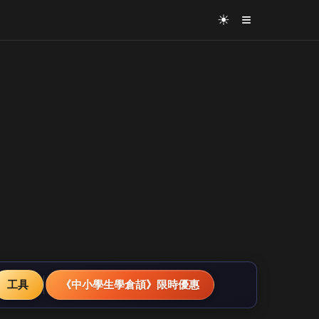
≡
☀
工具
《中小學生學倉頡》限時優惠