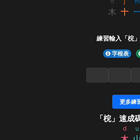
d
j
m
木
十
練習輸入「梡
字根表
更多練
「梡」速成
d
u
木