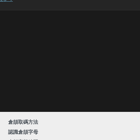
倉頡取碼方法
認識倉頡字母