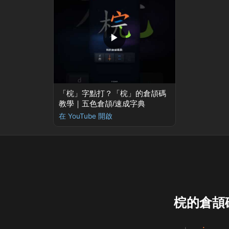
▶
「梡」字點打？「梡」的倉頡碼
教學｜五色倉頡/速成字典
在 YouTube 開啟
梡的倉頡