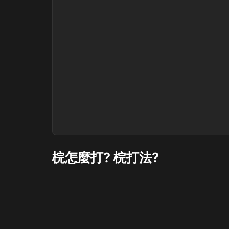
梡怎麼打? 梡打法?