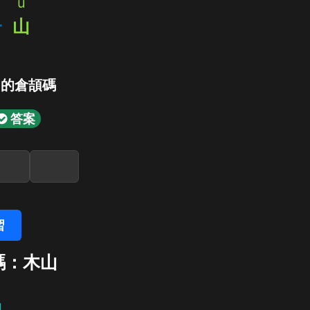
u
一
山
」的倉頡碼
答案
習
碼：木山
山