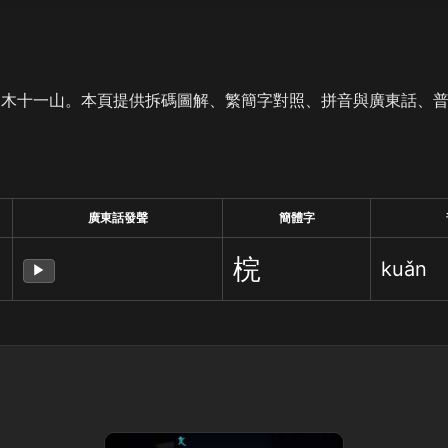
是木十一山。本頁提供拆碼圖解、繁簡字對照、拼音與廣東話、
廣東話發聲
簡體字
梡
kuǎn
▶