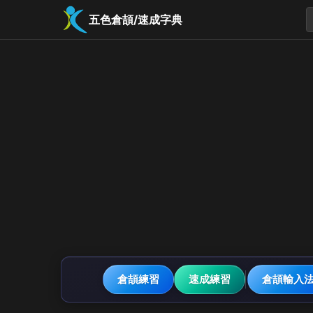
五色倉頡/速成字典
倉頡練習
速成練習
倉頡輸入