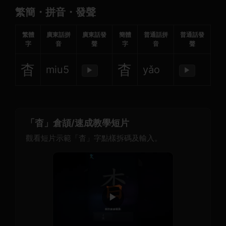
繁簡・拼音・發聲
繁體
廣東話拼
廣東話發
簡體
普通話拼
普通話發
字
音
聲
字
音
聲
杳
杳
miu5
yǎo
▶
▶
「杳」倉頡/速成教學短片
觀看短片示範「杳」字點樣拆碼及輸入。
▶