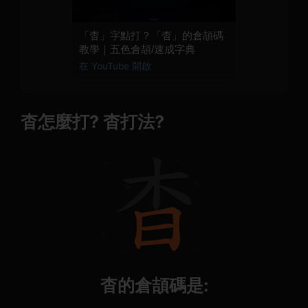
「杳」字點打？「杳」的倉頡碼
教學｜五色倉頡/速成字典
在 YouTube 開啟
杳怎麼打? 杳打法?
杳的倉頡碼是: