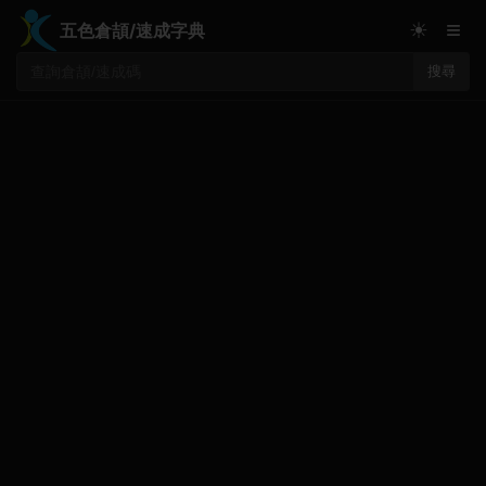
≡
☀
五色倉頡/速成字典
搜尋