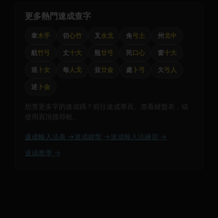
更多熱門速成查字
韋
木手
切
心竹
叉
水戈
角
弓土
州
戈中
航
竹弓
丈
十大
瓶
廿弓
民
口心
窗
十大
巡
卜女
每
人戈
並
廿金
處
卜弓
欠
弓人
述
卜金
想查更多字的速成碼？前往速成專頁、查看鍵盤表，或
使用頁頂搜尋框。
速成輸入法表 →
速成鍵盤 →
速成輸入法練習 →
速成教學 →