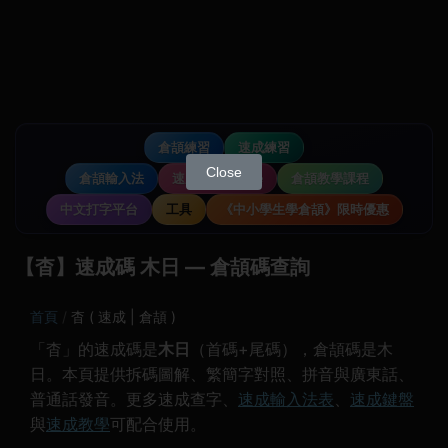
倉頡練習
速成練習
Close
倉頡輸入法
速成輸入法教學
倉頡教學課程
中文打字平台
工具
《中小學生學倉頡》限時優惠
【杳】速成碼 木日 — 倉頡碼查詢
首頁
杳 ( 速成 | 倉頡 )
「杳」的速成碼是
木日
（首碼+尾碼），倉頡碼是木
日。本頁提供拆碼圖解、繁簡字對照、拼音與廣東話、
普通話發音。更多速成查字、
速成輸入法表
、
速成鍵盤
與
速成教學
可配合使用。