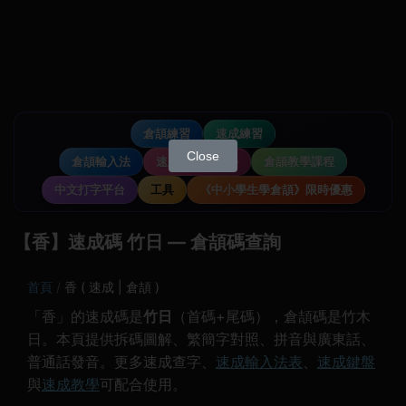
倉頡練習
速成練習
Close
倉頡輸入法
速成輸入法教學
倉頡教學課程
中文打字平台
工具
《中小學生學倉頡》限時優惠
【香】速成碼 竹日 — 倉頡碼查詢
首頁
香 ( 速成 | 倉頡 )
「香」的速成碼是
竹日
（首碼+尾碼），倉頡碼是竹木
日。本頁提供拆碼圖解、繁簡字對照、拼音與廣東話、
普通話發音。更多速成查字、
速成輸入法表
、
速成鍵盤
與
速成教學
可配合使用。