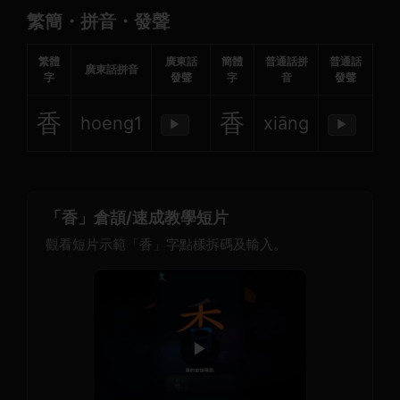
繁簡・拼音・發聲
繁體
廣東話
簡體
普通話拼
普通話
廣東話拼音
字
發聲
字
音
發聲
香
香
hoeng1
xiāng
▶
▶
「香」倉頡/速成教學短片
觀看短片示範「香」字點樣拆碼及輸入。
▶