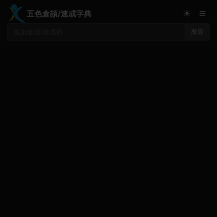
≡
☀
五色倉頡/速成字典
搜尋