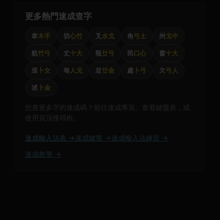
更多熱門速成查字
韋
木手
切
心竹
叉
水戈
角
弓土
州
戈中
航
竹弓
丈
十大
瓶
廿弓
民
口心
窗
十大
巡
卜女
每
人戈
並
廿金
處
卜弓
欠
弓人
述
卜金
想查更多字的速成碼？前往速成專頁、查看鍵盤表，或
使用頁頂搜尋框。
速成輸入法表 →
速成鍵盤 →
速成輸入法練習 →
速成教學 →