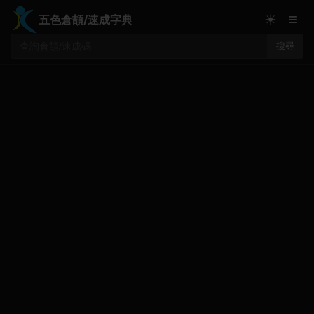
≡
☀
五色倉頡/速成字典
搜尋