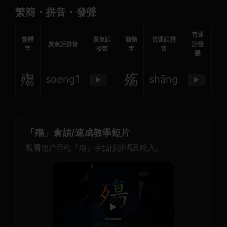
繁簡・拼音・發聲
普通
繁體
廣東話
簡體
普通話拼
廣東話拼音
話發
字
發聲
字
音
聲
殤
殇
soeng1
shāng
▶
▶
「殤」倉頡/速成教學短片
觀看短片示範「殤」字點樣拆碼及輸入。
▶