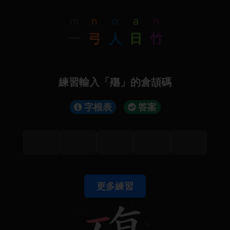
m
n
o
a
h
一
弓
人
日
竹
練習輸入「殤」的倉頡碼
字根表
答案
更多練習