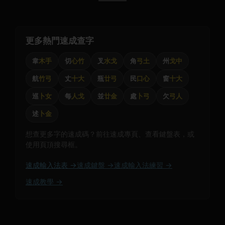
更多熱門速成查字
韋
木手
切
心竹
叉
水戈
角
弓土
州
戈中
航
竹弓
丈
十大
瓶
廿弓
民
口心
窗
十大
巡
卜女
每
人戈
並
廿金
處
卜弓
欠
弓人
述
卜金
想查更多字的速成碼？前往速成專頁、查看鍵盤表，或
使用頁頂搜尋框。
速成輸入法表 →
速成鍵盤 →
速成輸入法練習 →
速成教學 →