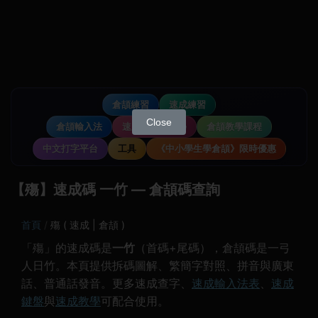
倉頡練習
速成練習
Close
倉頡輸入法
速成輸入法教學
倉頡教學課程
中文打字平台
工具
《中小學生學倉頡》限時優惠
【殤】速成碼 一竹 — 倉頡碼查詢
首頁
殤 ( 速成 | 倉頡 )
「殤」的速成碼是
一竹
（首碼+尾碼），倉頡碼是一弓
人日竹。本頁提供拆碼圖解、繁簡字對照、拼音與廣東
話、普通話發音。更多速成查字、
速成輸入法表
、
速成
鍵盤
與
速成教學
可配合使用。