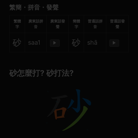
繁簡・拼音・發聲
繁體
廣東話拼
廣東話發
簡體
普通話拼
普通話發
字
音
聲
字
音
聲
砂
砂
saa1
shā
▶
▶
砂怎麼打? 砂打法?