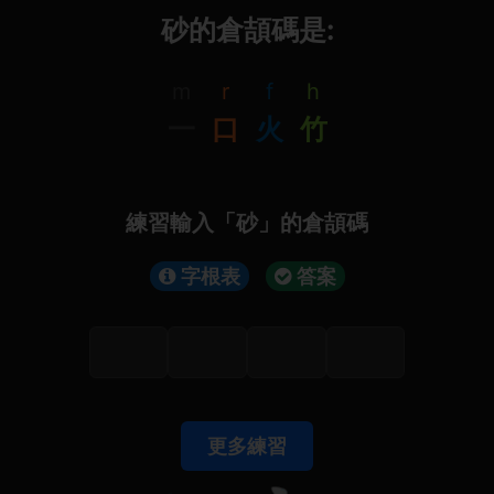
砂的倉頡碼是:
m
r
f
h
一
口
火
竹
練習輸入「砂」的倉頡碼
字根表
答案
更多練習