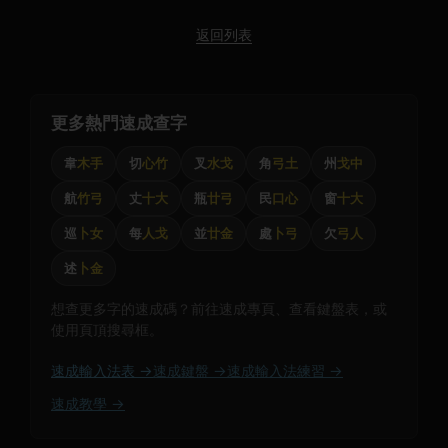
返回列表
更多熱門速成查字
韋
木手
切
心竹
叉
水戈
角
弓土
州
戈中
航
竹弓
丈
十大
瓶
廿弓
民
口心
窗
十大
巡
卜女
每
人戈
並
廿金
處
卜弓
欠
弓人
述
卜金
想查更多字的速成碼？前往速成專頁、查看鍵盤表，或
使用頁頂搜尋框。
速成輸入法表 →
速成鍵盤 →
速成輸入法練習 →
速成教學 →