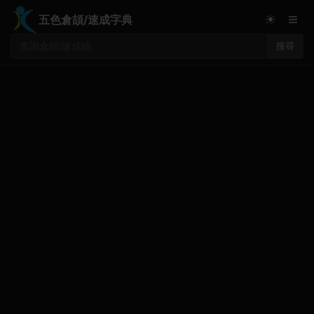
≡
☀
五色倉頡/速成字典
搜尋