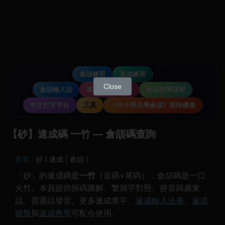
倉頡練習
速成練習
Close
倉頡輸入法
速成輸入法教學
倉頡教學課程
中文打字平台
工具
《中小學生學倉頡》限時優惠
【砂】速成碼 一竹 — 倉頡碼查詢
首頁
砂 ( 速成 | 倉頡 )
「砂」的速成碼是
一竹
（首碼+尾碼），倉頡碼是一口
火竹。本頁提供拆碼圖解、繁簡字對照、拼音與廣東
話、普通話發音。更多速成查字、
速成輸入法表
、
速成
鍵盤
與
速成教學
可配合使用。