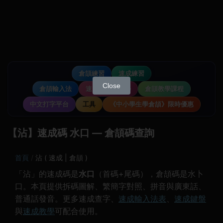
倉頡練習
速成練習
Close
倉頡輸入法
速成輸入法教學
倉頡教學課程
中文打字平台
工具
《中小學生學倉頡》限時優惠
【沾】速成碼 水口 — 倉頡碼查詢
首頁
沾 ( 速成 | 倉頡 )
「沾」的速成碼是
水口
（首碼+尾碼），倉頡碼是水卜
口。本頁提供拆碼圖解、繁簡字對照、拼音與廣東話、
普通話發音。更多速成查字、
速成輸入法表
、
速成鍵盤
與
速成教學
可配合使用。