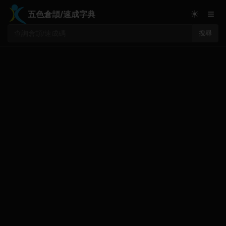
≡
☀
五色倉頡/速成字典
搜尋