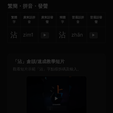
繁簡・拼音・發聲
繁體
廣東話拼
廣東話發
簡體
普通話拼
普通話發
字
音
聲
字
音
聲
沾
沾
zim1
zhān
▶
▶
「沾」倉頡/速成教學短片
觀看短片示範「沾」字點樣拆碼及輸入。
▶