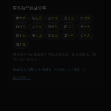
更多熱門速成查字
韋
木手
切
心竹
叉
水戈
角
弓土
州
戈中
航
竹弓
丈
十大
瓶
廿弓
民
口心
窗
十大
巡
卜女
每
人戈
並
廿金
處
卜弓
欠
弓人
述
卜金
想查更多字的速成碼？前往速成專頁、查看鍵盤表，或
使用頁頂搜尋框。
速成輸入法表 →
速成鍵盤 →
速成輸入法練習 →
速成教學 →