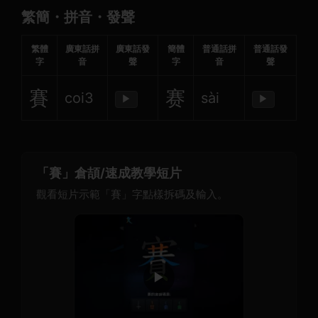
繁簡・拼音・發聲
繁體
廣東話拼
廣東話發
簡體
普通話拼
普通話發
字
音
聲
字
音
聲
賽
赛
coi3
sài
▶
▶
「賽」倉頡/速成教學短片
觀看短片示範「賽」字點樣拆碼及輸入。
▶