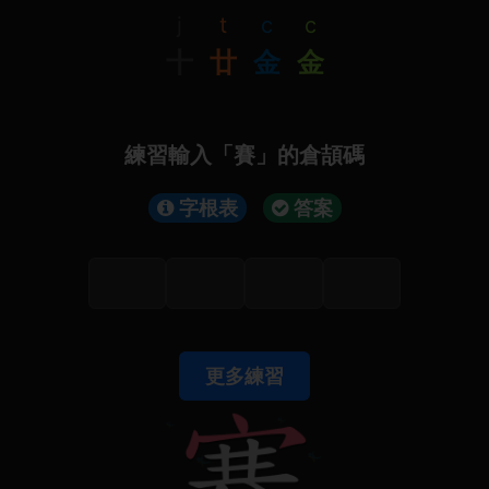
j
t
c
c
十
廿
金
金
練習輸入「賽」的倉頡碼
字根表
答案
更多練習