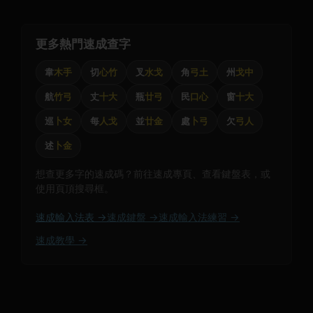
更多熱門速成查字
韋
木手
切
心竹
叉
水戈
角
弓土
州
戈中
航
竹弓
丈
十大
瓶
廿弓
民
口心
窗
十大
巡
卜女
每
人戈
並
廿金
處
卜弓
欠
弓人
述
卜金
想查更多字的速成碼？前往速成專頁、查看鍵盤表，或
使用頁頂搜尋框。
速成輸入法表 →
速成鍵盤 →
速成輸入法練習 →
速成教學 →