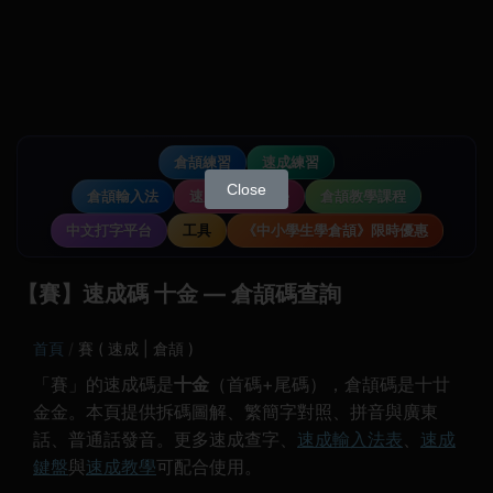
倉頡練習
速成練習
Close
倉頡輸入法
速成輸入法教學
倉頡教學課程
中文打字平台
工具
《中小學生學倉頡》限時優惠
【賽】速成碼 十金 — 倉頡碼查詢
首頁
賽 ( 速成 | 倉頡 )
「賽」的速成碼是
十金
（首碼+尾碼），倉頡碼是十廿
金金。本頁提供拆碼圖解、繁簡字對照、拼音與廣東
話、普通話發音。更多速成查字、
速成輸入法表
、
速成
鍵盤
與
速成教學
可配合使用。