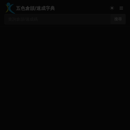
≡
☀
五色倉頡/速成字典
搜尋