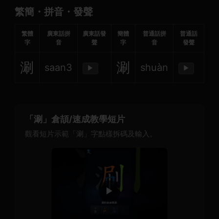
繁簡・拼音・發聲
繁體
廣東話拼
廣東話發
簡體
普通話拼
普通話
字
音
聲
字
音
發聲
涮
涮
saan3
shuàn
▶
▶
「涮」倉頡/速成教學短片
觀看短片示範「涮」字點樣拆碼及輸入。
▶