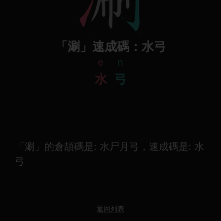
「涮」速成碼：水弓
e
n
水
弓
「涮」的倉頡碼是: 水尸月弓，速成碼是: 水
弓
返回列表