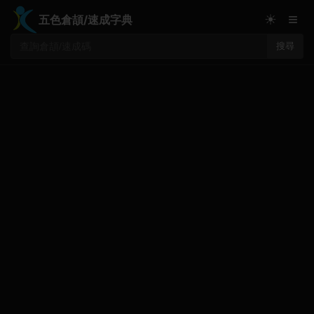
≡
☀
五色倉頡/速成字典
搜尋