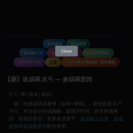
倉頡練習
速成練習
Close
倉頡輸入法
速成輸入法教學
倉頡教學課程
中文打字平台
工具
《中小學生學倉頡》限時優惠
【涮】速成碼 水弓 — 倉頡碼查詢
首頁
涮 ( 速成 | 倉頡 )
「涮」的速成碼是
水弓
（首碼+尾碼），倉頡碼是水尸
月弓。本頁提供拆碼圖解、繁簡字對照、拼音與廣東
話、普通話發音。更多速成查字、
速成輸入法表
、
速成
鍵盤
與
速成教學
可配合使用。