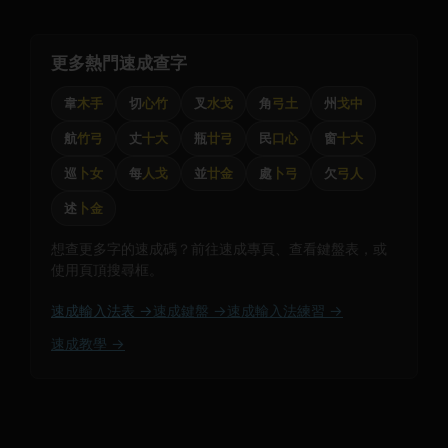
更多熱門速成查字
韋
木手
切
心竹
叉
水戈
角
弓土
州
戈中
航
竹弓
丈
十大
瓶
廿弓
民
口心
窗
十大
巡
卜女
每
人戈
並
廿金
處
卜弓
欠
弓人
述
卜金
想查更多字的速成碼？前往速成專頁、查看鍵盤表，或
使用頁頂搜尋框。
速成輸入法表 →
速成鍵盤 →
速成輸入法練習 →
速成教學 →