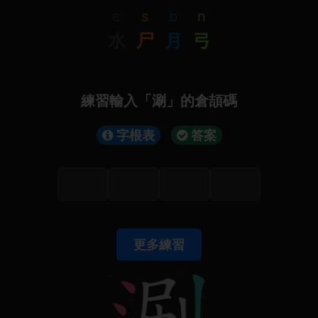
e
s
b
n
水
尸
月
弓
練習輸入「涮」的倉頡碼
字根表
答案
更多練習