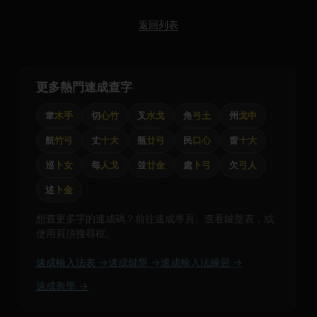
返回列表
更多熱門速成查字
韋
木手
切
心竹
叉
水戈
角
弓土
州
戈中
航
竹弓
丈
十大
瓶
廿弓
民
口心
窗
十大
巡
卜女
每
人戈
並
廿金
處
卜弓
欠
弓人
述
卜金
想查更多字的速成碼？前往速成專頁、查看鍵盤表，或
使用頁頂搜尋框。
速成輸入法表 →
速成鍵盤 →
速成輸入法練習 →
速成教學 →