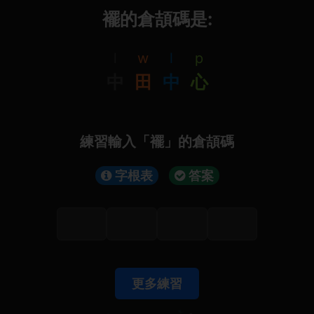
襬的倉頡碼是:
l
w
l
p
中
田
中
心
練習輸入「襬」的倉頡碼
字根表
答案
更多練習