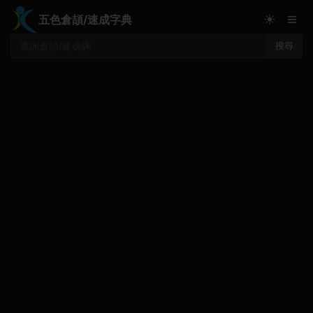
≡
☀
五色倉頡/速成字典
搜尋