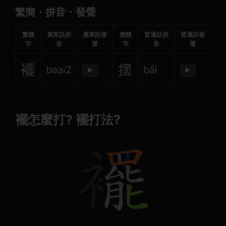
繁簡・拼音・發聲
繁體
廣東話拼
廣東話發
簡體
普通話拼
普通話發
字
音
聲
字
音
聲
襬
摆
baai2
bǎi
▶
▶
襬怎麼打? 襬打法?