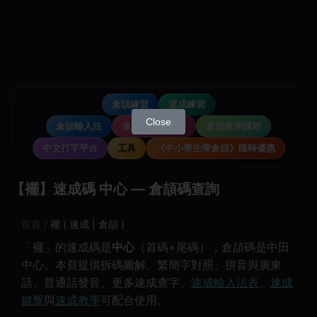
倉頡練習
速成練習
Close
倉頡輸入法
速成輸入法教學
倉頡教學課程
中文打字平台
工具
《中小學生學倉頡》限時優惠
【襬】速成碼 中心 — 倉頡碼查詢
首頁
襬 ( 速成 | 倉頡 )
「襬」的速成碼是
中心
（首碼+尾碼），倉頡碼是中田
中心。本頁提供拆碼圖解、繁簡字對照、拼音與廣東
話、普通話發音。更多速成查字、
速成輸入法表
、
速成
鍵盤
與
速成教學
可配合使用。