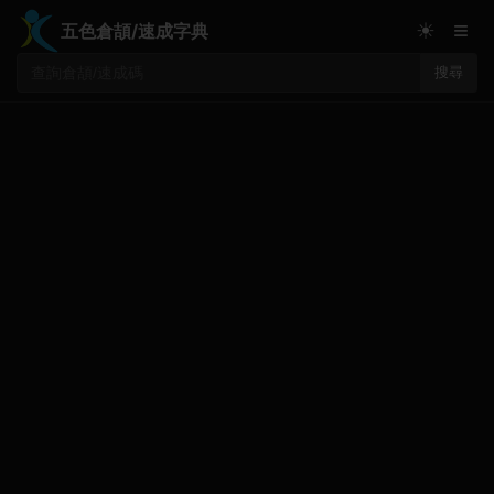
≡
☀
五色倉頡/速成字典
搜尋