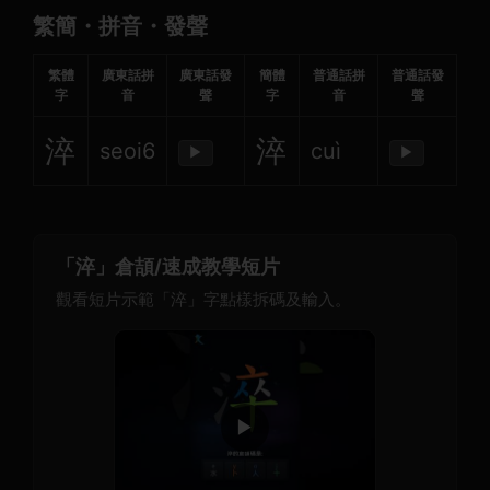
繁簡・拼音・發聲
繁體
廣東話拼
廣東話發
簡體
普通話拼
普通話發
字
音
聲
字
音
聲
淬
淬
seoi6
cuì
▶
▶
「淬」倉頡/速成教學短片
觀看短片示範「淬」字點樣拆碼及輸入。
▶