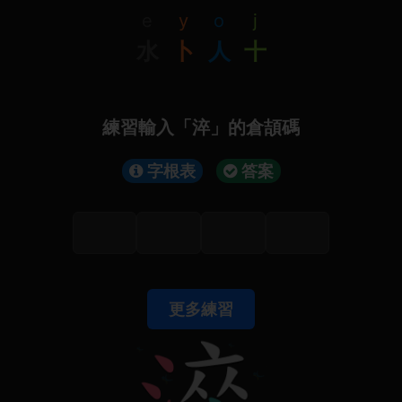
e
y
o
j
水
卜
人
十
練習輸入「淬」的倉頡碼
字根表
答案
更多練習