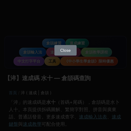
倉頡練習
速成練習
Close
倉頡輸入法
速成輸入法教學
倉頡教學課程
中文打字平台
工具
《中小學生學倉頡》限時優惠
【淬】速成碼 水十 — 倉頡碼查詢
首頁
淬 ( 速成 | 倉頡 )
「淬」的速成碼是
水十
（首碼+尾碼），倉頡碼是水卜
人十。本頁提供拆碼圖解、繁簡字對照、拼音與廣東
話、普通話發音。更多速成查字、
速成輸入法表
、
速成
鍵盤
與
速成教學
可配合使用。