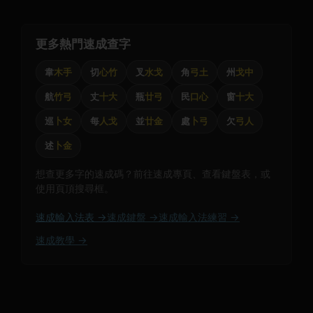
更多熱門速成查字
韋
木手
切
心竹
叉
水戈
角
弓土
州
戈中
航
竹弓
丈
十大
瓶
廿弓
民
口心
窗
十大
巡
卜女
每
人戈
並
廿金
處
卜弓
欠
弓人
述
卜金
想查更多字的速成碼？前往速成專頁、查看鍵盤表，或
使用頁頂搜尋框。
速成輸入法表 →
速成鍵盤 →
速成輸入法練習 →
速成教學 →