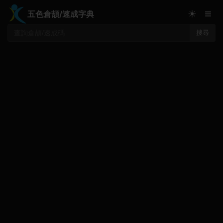
≡
☀
五色倉頡/速成字典
搜尋