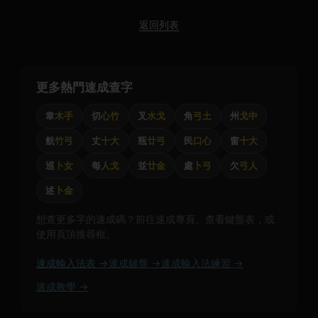
返回列表
更多熱門速成查字
韋
木手
切
心竹
叉
水戈
角
弓土
州
戈中
航
竹弓
丈
十大
瓶
廿弓
民
口心
窗
十大
巡
卜女
每
人戈
並
廿金
處
卜弓
欠
弓人
述
卜金
想查更多字的速成碼？前往速成專頁、查看鍵盤表，或
使用頁頂搜尋框。
速成輸入法表 →
速成鍵盤 →
速成輸入法練習 →
速成教學 →