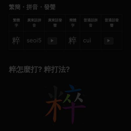
繁簡・拼音・發聲
繁體
廣東話拼
廣東話發
簡體
普通話拼
普通話發
字
音
聲
字
音
聲
粹
粹
seoi5
cuì
▶
▶
粹怎麼打? 粹打法?