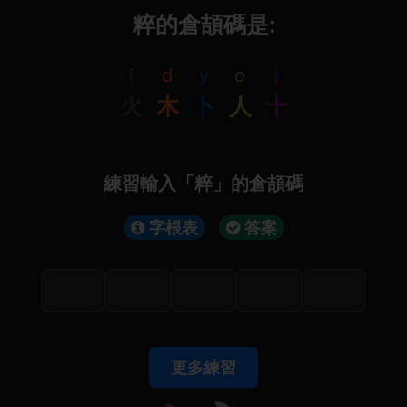
粹的倉頡碼是:
f
d
y
o
j
火
木
卜
人
十
練習輸入「粹」的倉頡碼
字根表
答案
更多練習