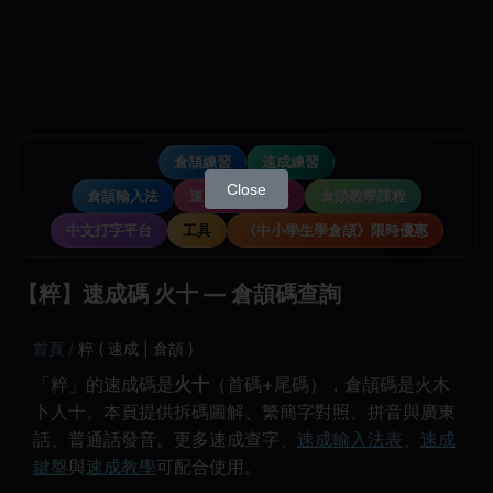
倉頡練習
速成練習
Close
倉頡輸入法
速成輸入法教學
倉頡教學課程
中文打字平台
工具
《中小學生學倉頡》限時優惠
【粹】速成碼 火十 — 倉頡碼查詢
首頁
粹 ( 速成 | 倉頡 )
「粹」的速成碼是
火十
（首碼+尾碼），倉頡碼是火木
卜人十。本頁提供拆碼圖解、繁簡字對照、拼音與廣東
話、普通話發音。更多速成查字、
速成輸入法表
、
速成
鍵盤
與
速成教學
可配合使用。