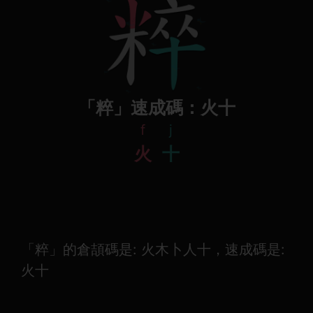
「粹」速成碼：火十
f
j
火
十
「粹」的倉頡碼是: 火木卜人十，速成碼是:
火十