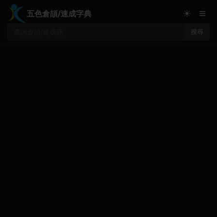
≡
☀
五色倉頡/速成字典
搜尋