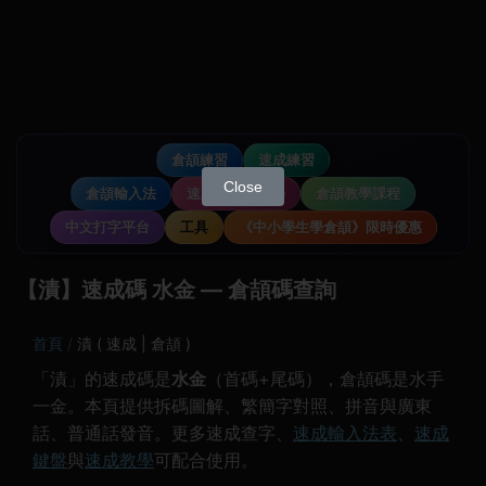
倉頡練習
速成練習
Close
倉頡輸入法
速成輸入法教學
倉頡教學課程
中文打字平台
工具
《中小學生學倉頡》限時優惠
【漬】速成碼 水金 — 倉頡碼查詢
首頁
漬 ( 速成 | 倉頡 )
「漬」的速成碼是
水金
（首碼+尾碼），倉頡碼是水手
一金。本頁提供拆碼圖解、繁簡字對照、拼音與廣東
話、普通話發音。更多速成查字、
速成輸入法表
、
速成
鍵盤
與
速成教學
可配合使用。