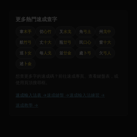
更多熱門速成查字
韋
木手
切
心竹
叉
水戈
角
弓土
州
戈中
航
竹弓
丈
十大
瓶
廿弓
民
口心
窗
十大
巡
卜女
每
人戈
並
廿金
處
卜弓
欠
弓人
述
卜金
想查更多字的速成碼？前往速成專頁、查看鍵盤表，或
使用頁頂搜尋框。
速成輸入法表 →
速成鍵盤 →
速成輸入法練習 →
速成教學 →