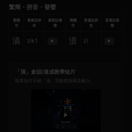
繁簡・拼音・發聲
繁體
廣東話拼
廣東話發
簡體
普通話拼
普通話發
字
音
聲
字
音
聲
漬
渍
zik1
zì
▶
▶
「漬」倉頡/速成教學短片
觀看短片示範「漬」字點樣拆碼及輸入。
▶