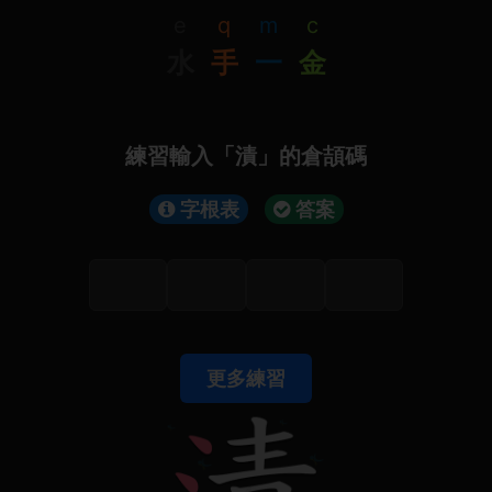
e
q
m
c
水
手
一
金
練習輸入「漬」的倉頡碼
字根表
答案
更多練習