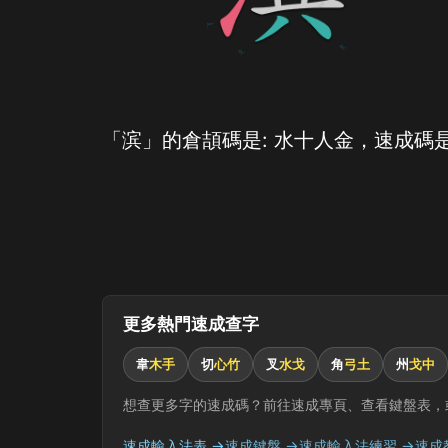
「滨」的倉頡碼是: 水十人金，速成碼是
更多熱門速成查字
韋
木手
切
心竹
叉
水戈
角
弓土
州
戈中
想查更多字的速成碼？前往速成專頁、查看鍵盤表，
速成輸入法表 →
速成鍵盤 →
速成輸入法練習 →
速成