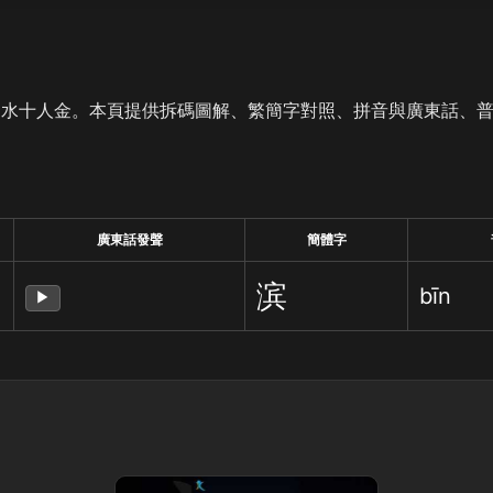
是水十人金。本頁提供拆碼圖解、繁簡字對照、拼音與廣東話、
廣東話發聲
簡體字
滨
bīn
▶