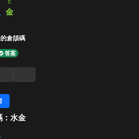
c
人
金
」的倉頡碼
答案
習
碼：水金
金