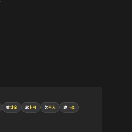
並
廿金
處
卜弓
欠
弓人
述
卜金