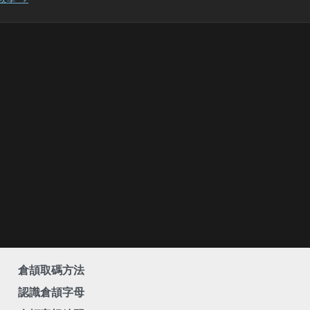
倉頡取碼方法
認識倉頡字母