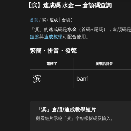
【滨】速成碼 水金 — 倉頡碼查詢
首頁
滨 ( 速成 | 倉頡 )
「滨」的速成碼是
水金
（首碼+尾碼），倉頡碼
鍵盤
與
速成教學
可配合使用。
繁簡・拼音・發聲
繁體字
廣東話拼音
滨
ban1
「滨」倉頡/速成教學短片
觀看短片示範「滨」字點樣拆碼及輸入。