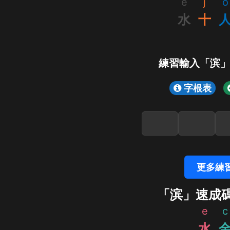
e
j
o
水
十
練習輸入「滨
字根表
更多練
「滨」速成
e
c
水