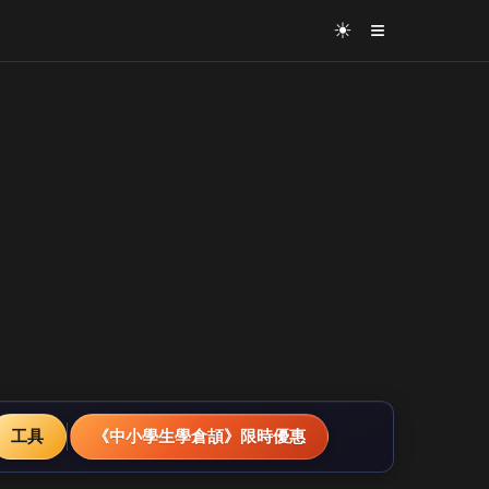
≡
☀
工具
《中小學生學倉頡》限時優惠