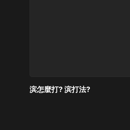
滨怎麼打? 滨打法?