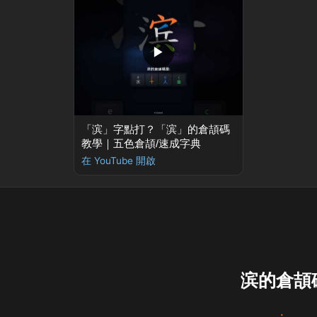
▶
「滨」字點打？「滨」的倉頡碼
教學｜五色倉頡/速成字典
在 YouTube 開啟
滨的倉頡