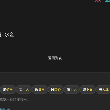
: 水金
返回列表
航
竹弓
丈
十大
瓶
廿弓
民
口心
窗
十大
巡
卜女
每
人戈
或使用頁頂搜尋框。
教學 →