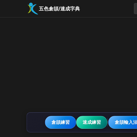
五色倉頡/速成字典
倉頡練習
速成練習
倉頡輸入