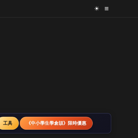
≡
☀
工具
《中小學生學倉頡》限時優惠