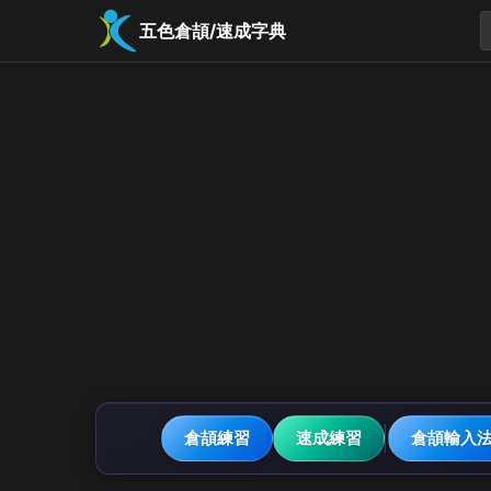
五色倉頡/速成字典
倉頡練習
速成練習
倉頡輸入