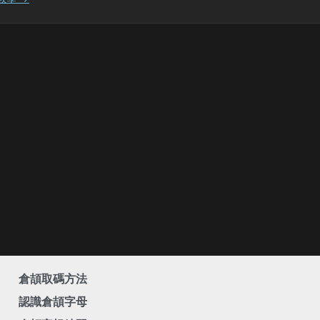
倉頡取碼方法
認識倉頡字母