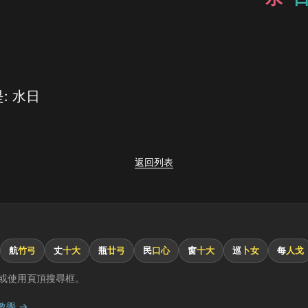
: 水日
返回列表
航
竹弓
丈
十大
瓶
廿弓
民
口心
窗
十大
巡
卜女
每
人戈
或使用頁頂搜尋框。
教學 →