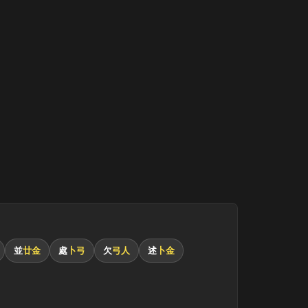
並
廿金
處
卜弓
欠
弓人
述
卜金