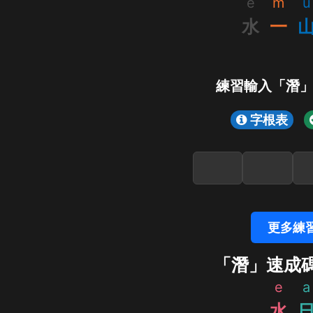
e
m
u
水
一
練習輸入「潛
字根表
更多練
「潛」速成
e
a
水