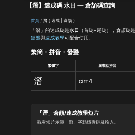
【潛】速成碼 水日 — 倉頡碼查詢
首頁
潛 ( 速成 | 倉頡 )
「潛」的速成碼是
水日
（首碼+尾碼），倉頡碼
鍵盤
與
速成教學
可配合使用。
繁簡・拼音・發聲
繁體字
廣東話拼音
潛
cim4
「潛」倉頡/速成教學短片
觀看短片示範「潛」字點樣拆碼及輸入。