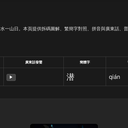
是水一山日。本頁提供拆碼圖解、繁簡字對照、拼音與廣東話、
廣東話發聲
簡體字
潜
qián
▶