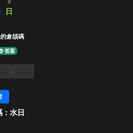
a
山
日
」的倉頡碼
答案
習
碼：水日
日