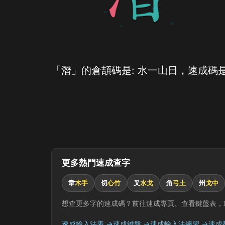
「潛」的倉頡碼是: 水一山日，速成碼是
更多熱門速成查字
韋
木手
切
心竹
叉
水戈
角
弓土
州
戈中
想查更多字的速成碼？前往速成專頁、查看鍵盤表，
速成輸入法表 →
速成鍵盤 →
速成輸入法練習 →
速成