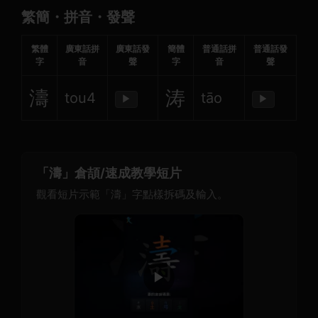
繁簡・拼音・發聲
繁體
廣東話拼
廣東話發
簡體
普通話拼
普通話發
字
音
聲
字
音
聲
濤
涛
tou4
tāo
▶
▶
「濤」倉頡/速成教學短片
觀看短片示範「濤」字點樣拆碼及輸入。
▶