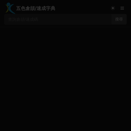
≡
☀
五色倉頡/速成字典
搜尋