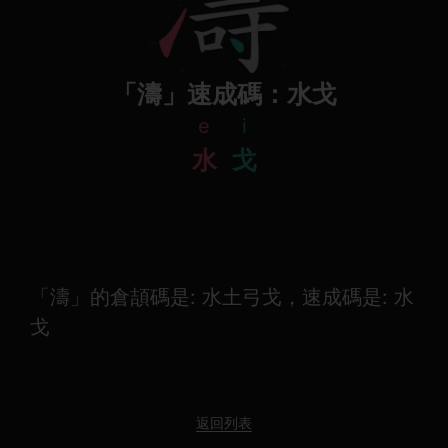
「濤」速成碼：水戈
e
i
水
戈
「濤」的倉頡碼是: 水土弓戈，速成碼是: 水
戈
返回列表