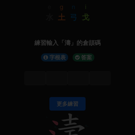
e
g
n
i
水
土
弓
戈
練習輸入「濤」的倉頡碼
字根表
答案
更多練習