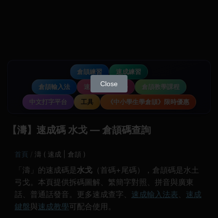
倉頡練習
速成練習
Close
倉頡輸入法
速成輸入法教學
倉頡教學課程
中文打字平台
工具
《中小學生學倉頡》限時優惠
【濤】速成碼 水戈 — 倉頡碼查詢
首頁
濤 ( 速成 | 倉頡 )
「濤」的速成碼是
水戈
（首碼+尾碼），倉頡碼是水土
弓戈。本頁提供拆碼圖解、繁簡字對照、拼音與廣東
話、普通話發音。更多速成查字、
速成輸入法表
、
速成
鍵盤
與
速成教學
可配合使用。