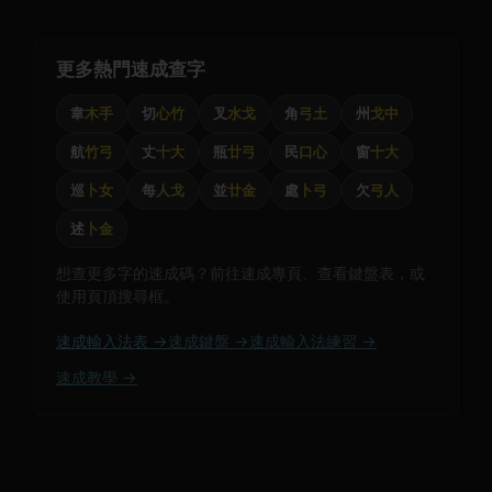
更多熱門速成查字
韋
木手
切
心竹
叉
水戈
角
弓土
州
戈中
航
竹弓
丈
十大
瓶
廿弓
民
口心
窗
十大
巡
卜女
每
人戈
並
廿金
處
卜弓
欠
弓人
述
卜金
想查更多字的速成碼？前往速成專頁、查看鍵盤表，或
使用頁頂搜尋框。
速成輸入法表 →
速成鍵盤 →
速成輸入法練習 →
速成教學 →