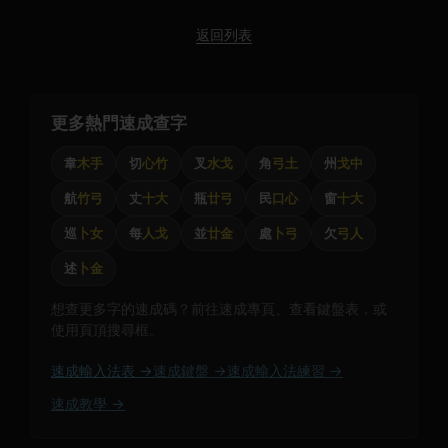
返回列表
更多熱門速成查字
韋
木手
切
心竹
叉
水戈
角
弓土
州
戈中
航
竹弓
丈
十大
瓶
廿弓
民
口心
窗
十大
巡
卜女
每
人戈
並
廿金
處
卜弓
欠
弓人
述
卜金
想查更多字的速成碼？前往速成專頁、查看鍵盤表，或
使用頁頂搜尋框。
速成輸入法表 →
速成鍵盤 →
速成輸入法練習 →
速成教學 →