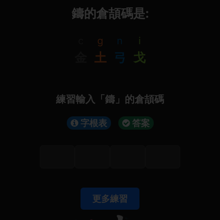
鑄的倉頡碼是:
c
g
n
i
金
土
弓
戈
練習輸入「鑄」的倉頡碼
字根表
答案
更多練習