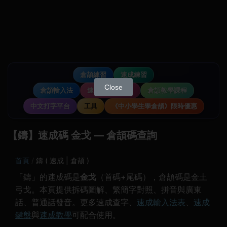
倉頡練習
速成練習
Close
倉頡輸入法
速成輸入法教學
倉頡教學課程
中文打字平台
工具
《中小學生學倉頡》限時優惠
【鑄】速成碼 金戈 — 倉頡碼查詢
首頁
鑄 ( 速成 | 倉頡 )
「鑄」的速成碼是
金戈
（首碼+尾碼），倉頡碼是金土
弓戈。本頁提供拆碼圖解、繁簡字對照、拼音與廣東
話、普通話發音。更多速成查字、
速成輸入法表
、
速成
鍵盤
與
速成教學
可配合使用。