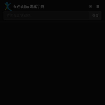
≡
☀
五色倉頡/速成字典
搜尋