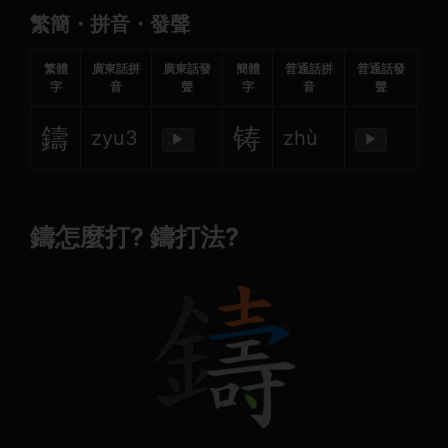
繁簡・拼音・發聲
繁體
廣東話拼
廣東話發
簡體
普通話拼
普通話發
字
音
聲
字
音
聲
鑄
铸
zyu3
zhù
▶
▶
鑄怎麼打? 鑄打法?