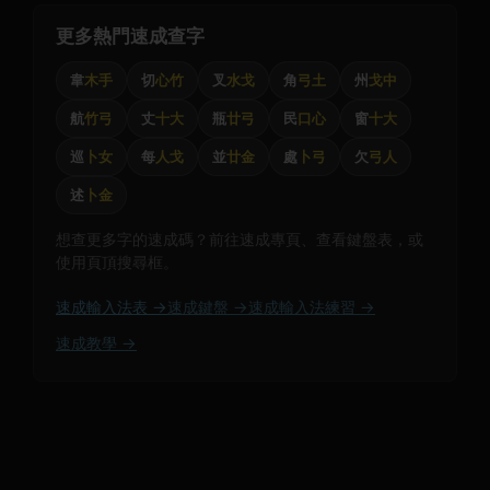
更多熱門速成查字
韋
木手
切
心竹
叉
水戈
角
弓土
州
戈中
航
竹弓
丈
十大
瓶
廿弓
民
口心
窗
十大
巡
卜女
每
人戈
並
廿金
處
卜弓
欠
弓人
述
卜金
想查更多字的速成碼？前往速成專頁、查看鍵盤表，或
使用頁頂搜尋框。
速成輸入法表 →
速成鍵盤 →
速成輸入法練習 →
速成教學 →