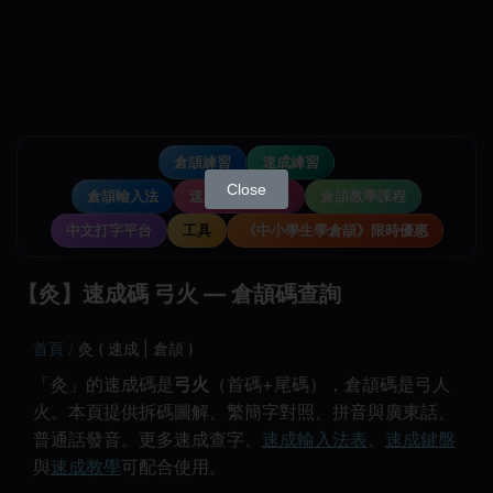
倉頡練習
速成練習
Close
倉頡輸入法
速成輸入法教學
倉頡教學課程
中文打字平台
工具
《中小學生學倉頡》限時優惠
【灸】速成碼 弓火 — 倉頡碼查詢
首頁
灸 ( 速成 | 倉頡 )
「灸」的速成碼是
弓火
（首碼+尾碼），倉頡碼是弓人
火。本頁提供拆碼圖解、繁簡字對照、拼音與廣東話、
普通話發音。更多速成查字、
速成輸入法表
、
速成鍵盤
與
速成教學
可配合使用。