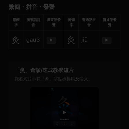
繁簡・拼音・發聲
繁體
廣東話拼
廣東話發
簡體
普通話拼
普通話發
字
音
聲
字
音
聲
灸
灸
gau3
jiǔ
▶
▶
「灸」倉頡/速成教學短片
觀看短片示範「灸」字點樣拆碼及輸入。
▶