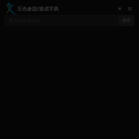
≡
☀
五色倉頡/速成字典
搜尋