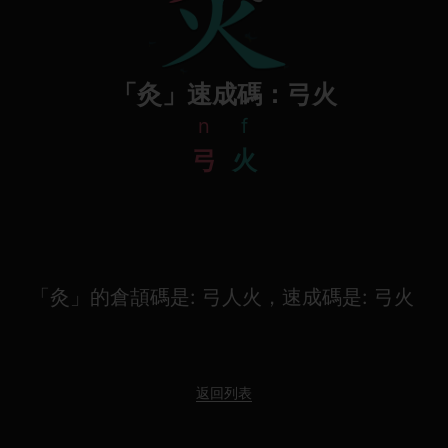
「灸」速成碼：弓火
n
f
弓
火
「灸」的倉頡碼是: 弓人火，速成碼是: 弓火
返回列表