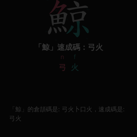
「鯨」速成碼：弓火
n
f
弓
火
「鯨」的倉頡碼是: 弓火卜口火，速成碼是:
弓火