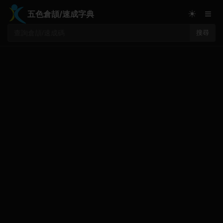
≡
☀
五色倉頡/速成字典
搜尋