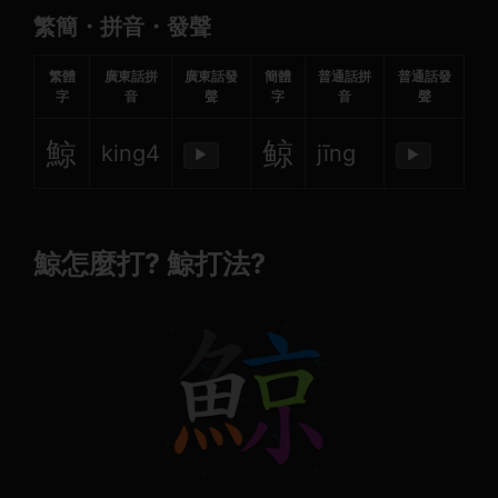
繁簡・拼音・發聲
繁體
廣東話拼
廣東話發
簡體
普通話拼
普通話發
字
音
聲
字
音
聲
鯨
鲸
king4
jīng
▶
▶
鯨怎麼打? 鯨打法?