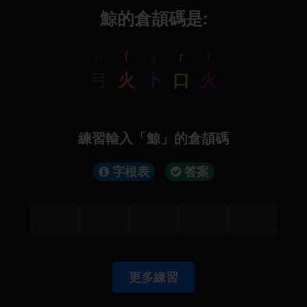
鯨的倉頡碼是:
n
f
y
r
f
弓
火
卜
口
火
練習輸入「鯨」的倉頡碼
字根表
答案
更多練習