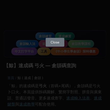
倉頡練習
速成練習
Close
倉頡輸入法
速成輸入法教學
倉頡教學課程
中文打字平台
工具
《中小學生學倉頡》限時優惠
【鯨】速成碼 弓火 — 倉頡碼查詢
首頁
鯨 ( 速成 | 倉頡 )
「鯨」的速成碼是
弓火
（首碼+尾碼），倉頡碼是弓火
卜口火。本頁提供拆碼圖解、繁簡字對照、拼音與廣東
話、普通話發音。更多速成查字、
速成輸入法表
、
速成
鍵盤
與
速成教學
可配合使用。