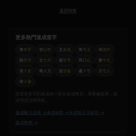
返回列表
更多熱門速成查字
韋
木手
切
心竹
叉
水戈
角
弓土
州
戈中
航
竹弓
丈
十大
瓶
廿弓
民
口心
窗
十大
巡
卜女
每
人戈
並
廿金
處
卜弓
欠
弓人
述
卜金
想查更多字的速成碼？前往速成專頁、查看鍵盤表，或
使用頁頂搜尋框。
速成輸入法表 →
速成鍵盤 →
速成輸入法練習 →
速成教學 →