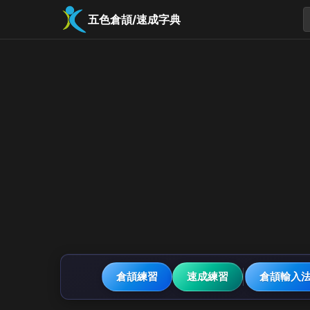
五色倉頡/速成字典
倉頡練習
速成練習
倉頡輸入