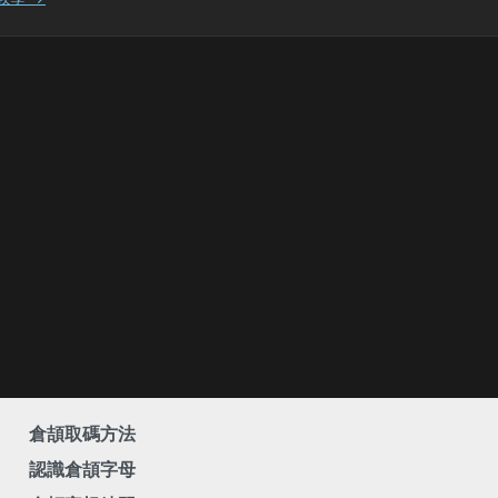
倉頡取碼方法
認識倉頡字母