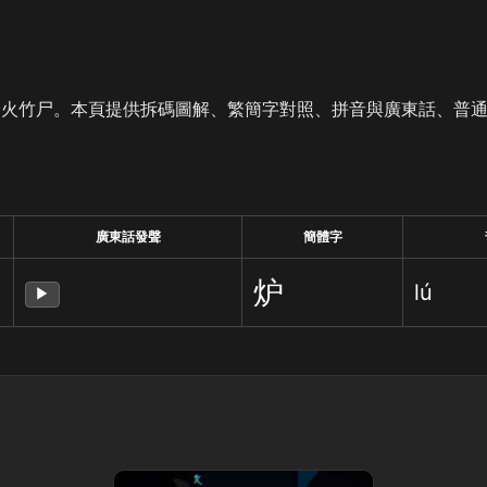
是火竹尸。本頁提供拆碼圖解、繁簡字對照、拼音與廣東話、普
廣東話發聲
簡體字
炉
lú
▶