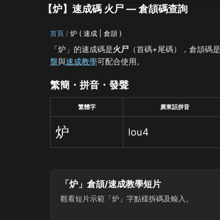
【炉】速成碼 火尸 — 倉頡碼查詢
首頁
炉 ( 速成 | 倉頡 )
「炉」的速成碼是
火尸
（首碼+尾碼），倉頡碼
盤
與
速成教學
可配合使用。
繁簡・拼音・發聲
繁體字
廣東話拼音
炉
lou4
「炉」倉頡/速成教學短片
觀看短片示範「炉」字點樣拆碼及輸入。