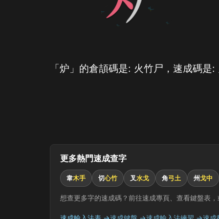
「炉」的倉頡碼是: 火竹尸，速成碼是:
更多熱門速成查字
韋
木手
切
心竹
叉
水戈
角
弓土
州
戈中
想查更多字的速成碼？前往速成專頁、查看鍵盤表，
速成輸入法表 →
速成鍵盤 →
速成輸入法練習 →
速成