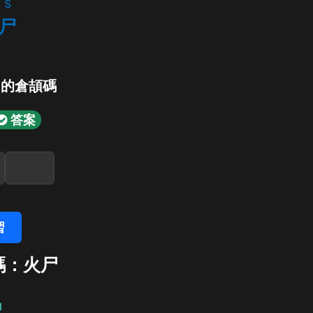
s
尸
」的倉頡碼
答案
習
碼：火尸
尸