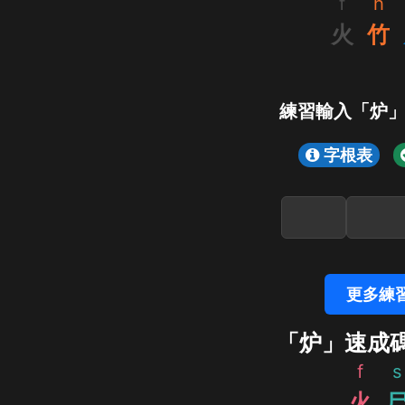
f
h
火
竹
練習輸入「炉
字根表
更多練
「炉」速成
f
s
火