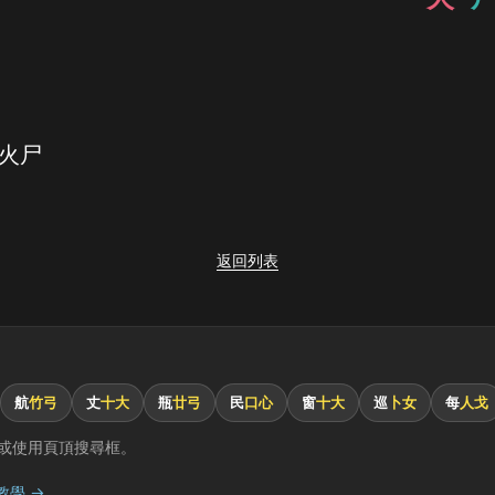
 火尸
返回列表
航
竹弓
丈
十大
瓶
廿弓
民
口心
窗
十大
巡
卜女
每
人戈
或使用頁頂搜尋框。
教學 →