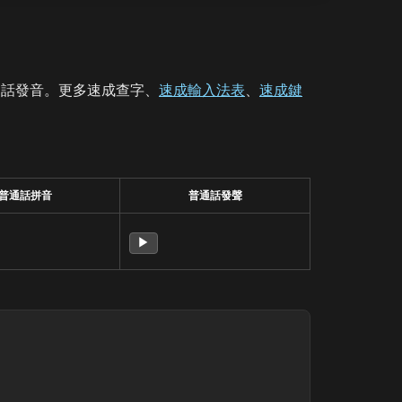
通話發音。更多速成查字、
速成輸入法表
、
速成鍵
普通話拼音
普通話發聲
▶