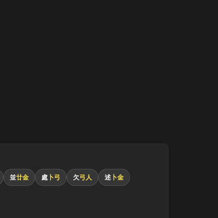
並
廿金
處
卜弓
欠
弓人
述
卜金