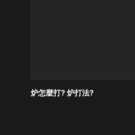
炉怎麼打? 炉打法?