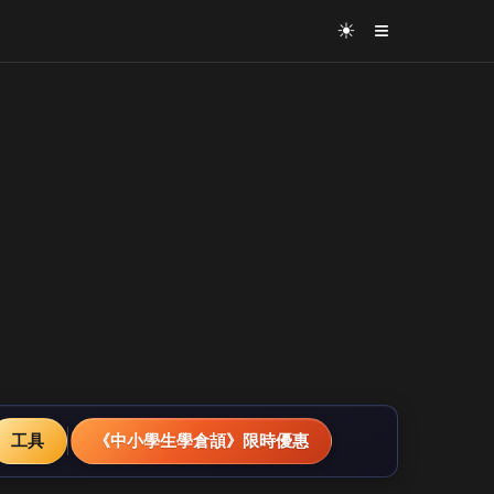
≡
☀
工具
《中小學生學倉頡》限時優惠