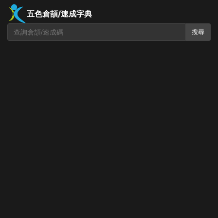
五色倉頡/速成字典
搜尋